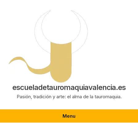
Saltar
al
contenido
escueladetauromaquiavalencia.es
Pasión, tradición y arte: el alma de la tauromaquia.
Menu