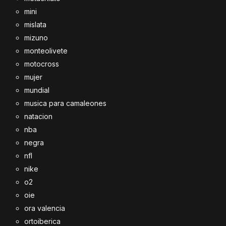
mini
mislata
mizuno
monteolivete
motocross
mujer
mundial
musica para camaleones
natacion
nba
negra
nfl
nike
o2
oie
ora valencia
ortoiberica