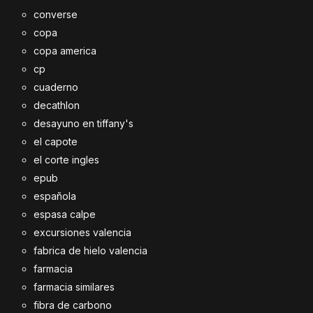
converse
copa
copa america
cp
cuaderno
decathlon
desayuno en tiffany's
el capote
el corte ingles
epub
española
espasa calpe
excursiones valencia
fabrica de hielo valencia
farmacia
farmacia similares
fibra de carbono