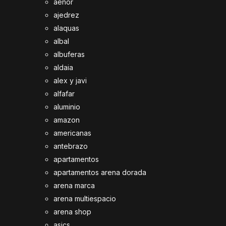
aenor
ajedrez
alaquas
albal
albuferas
aldaia
alex y javi
alfafar
aluminio
amazon
americanas
antebrazo
apartamentos
apartamentos arena dorada
arena marca
arena multiespacio
arena shop
asics