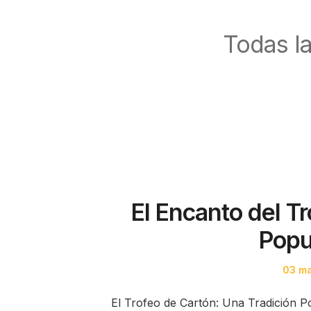
Todas l
El Encanto del T
Popul
Poste
03 m
on
El Trofeo de Cartón: Una Tradición P