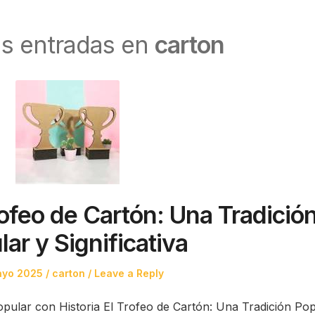
as entradas en
carton
rofeo de Cartón: Una Tradició
ar y Significativa
d
Posted
ayo 2025
carton
Leave a Reply
in
opular con Historia El Trofeo de Cartón: Una Tradición Po