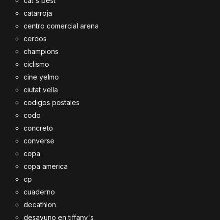
cat's best
catarroja
centro comercial arena
cerdos
champions
ciclismo
cine yelmo
ciutat vella
codigos postales
codo
concreto
converse
copa
copa america
cp
cuaderno
decathlon
desayuno en tiffany's