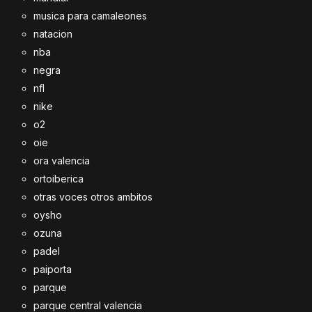
musica para camaleones
natacion
nba
negra
nfl
nike
o2
oie
ora valencia
ortoiberica
otras voces otros ambitos
oysho
ozuna
padel
paiporta
parque
parque central valencia