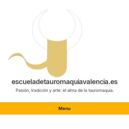
Saltar
al
contenido
escueladetauromaquiavalencia.es
Pasión, tradición y arte: el alma de la tauromaquia.
Menu