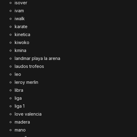
isover
ivam
iwalk
karate
kinetica
kiwoko
kmina
landmar playa la arena
laudos trofeos
leo
leroy merlin
libra
liga
liga 1
love valencia
madera
mano