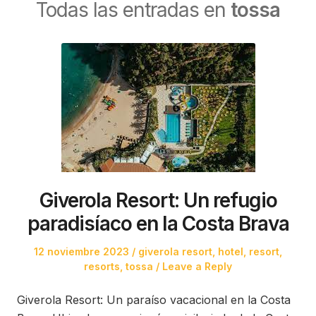
Todas las entradas en
tossa
Giverola Resort: Un refugio
paradisíaco en la Costa Brava
Posted
Posted
12 noviembre 2023
giverola resort
,
hotel
,
resort
,
on
in
resorts
,
tossa
Leave a Reply
Giverola Resort: Un paraíso vacacional en la Costa