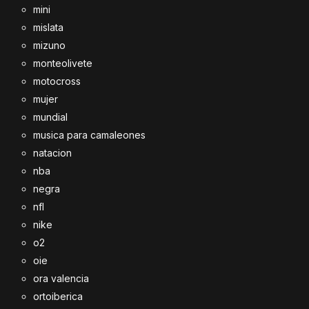
mini
mislata
mizuno
monteolivete
motocross
mujer
mundial
musica para camaleones
natacion
nba
negra
nfl
nike
o2
oie
ora valencia
ortoiberica