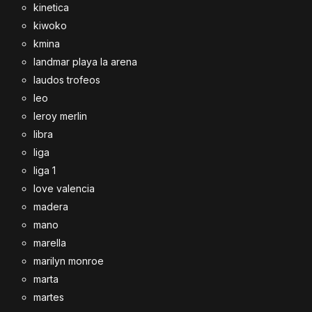
kinetica
kiwoko
kmina
landmar playa la arena
laudos trofeos
leo
leroy merlin
libra
liga
liga 1
love valencia
madera
mano
marella
marilyn monroe
marta
martes