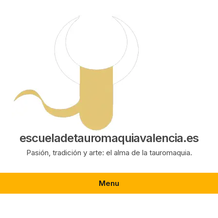
Saltar
al
contenido
escueladetauromaquiavalencia.es
Pasión, tradición y arte: el alma de la tauromaquia.
Menu