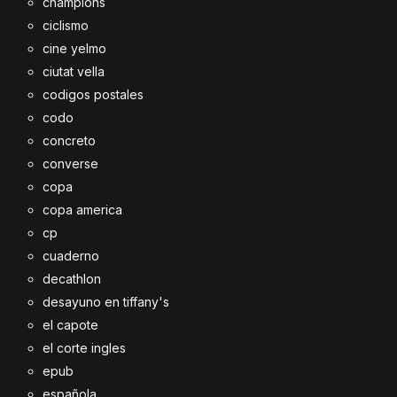
champions
ciclismo
cine yelmo
ciutat vella
codigos postales
codo
concreto
converse
copa
copa america
cp
cuaderno
decathlon
desayuno en tiffany's
el capote
el corte ingles
epub
española