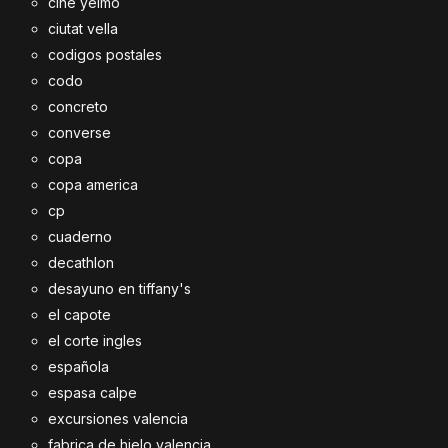
cine yelmo
ciutat vella
codigos postales
codo
concreto
converse
copa
copa america
cp
cuaderno
decathlon
desayuno en tiffany's
el capote
el corte ingles
española
espasa calpe
excursiones valencia
fabrica de hielo valencia