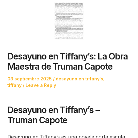
Desayuno en Tiffany’s: La Obra
Maestra de Truman Capote
Posted
Posted
03 septiembre 2025
desayuno en tiffany's
,
on
in
tiffany
Leave a Reply
Desayuno en Tiffany’s –
Truman Capote
Desayuno en Tiffany’s es una novela corta escrita