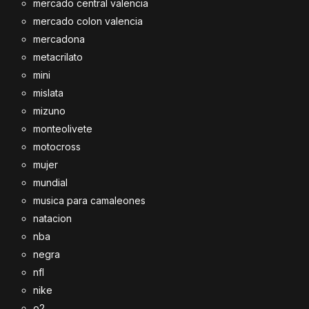
mercado central valencia
mercado colon valencia
mercadona
metacrilato
mini
mislata
mizuno
monteolivete
motocross
mujer
mundial
musica para camaleones
natacion
nba
negra
nfl
nike
o2