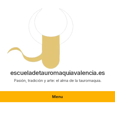
Saltar
al
contenido
escueladetauromaquiavalencia.es
Pasión, tradición y arte: el alma de la tauromaquia.
Menu