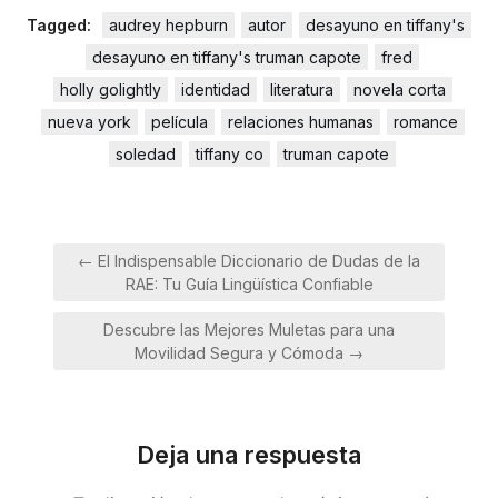
Tagged:
audrey hepburn
autor
desayuno en tiffany's
desayuno en tiffany's truman capote
fred
holly golightly
identidad
literatura
novela corta
nueva york
película
relaciones humanas
romance
soledad
tiffany co
truman capote
Navegación
← El Indispensable Diccionario de Dudas de la
de
RAE: Tu Guía Lingüística Confiable
entradas
Descubre las Mejores Muletas para una
Movilidad Segura y Cómoda →
Deja una respuesta