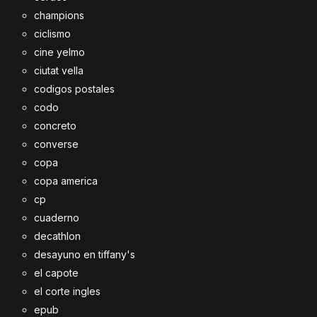
champions
ciclismo
cine yelmo
ciutat vella
codigos postales
codo
concreto
converse
copa
copa america
cp
cuaderno
decathlon
desayuno en tiffany's
el capote
el corte ingles
epub