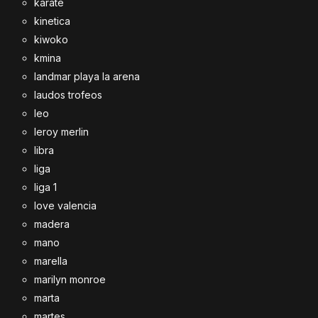
karate
kinetica
kiwoko
kmina
landmar playa la arena
laudos trofeos
leo
leroy merlin
libra
liga
liga 1
love valencia
madera
mano
marella
marilyn monroe
marta
martes