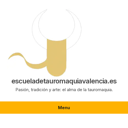
Saltar
al
contenido
escueladetauromaquiavalencia.es
Pasión, tradición y arte: el alma de la tauromaquia.
Menu