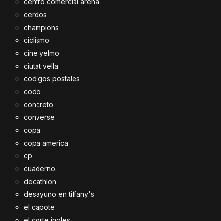
centro comercial arena
cerdos
champions
ciclismo
cine yelmo
ciutat vella
codigos postales
codo
concreto
converse
copa
copa america
cp
cuaderno
decathlon
desayuno en tiffany's
el capote
el corte ingles