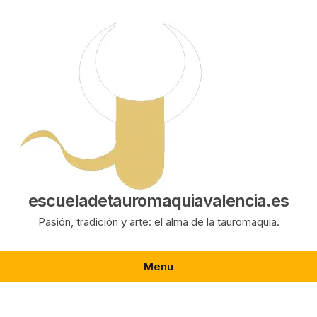
Saltar
al
contenido
escueladetauromaquiavalencia.es
Pasión, tradición y arte: el alma de la tauromaquia.
Menu