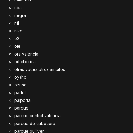
nba
negra
nfl
nike
o2
oie
ora valencia
ortoiberica
otras voces otros ambitos
oysho
ozuna
padel
paiporta
parque
parque central valencia
parque de cabecera
parque gulliver