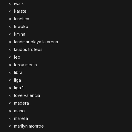
iwalk
karate
kinetica
kiwoko
kmina
landmar playa la arena
laudos trofeos
leo
leroy merlin
libra
liga
liga 1
love valencia
madera
mano
marella
marilyn monroe