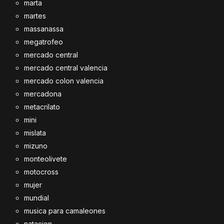
marta
martes
massanassa
megatrofeo
mercado central
mercado central valencia
mercado colon valencia
mercadona
metacrilato
mini
mislata
mizuno
monteolivete
motocross
mujer
mundial
musica para camaleones
natacion