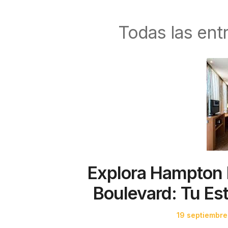
Todas las ent
Explora Hampton 
Boulevard: Tu Es
Posted
19 septiembr
on