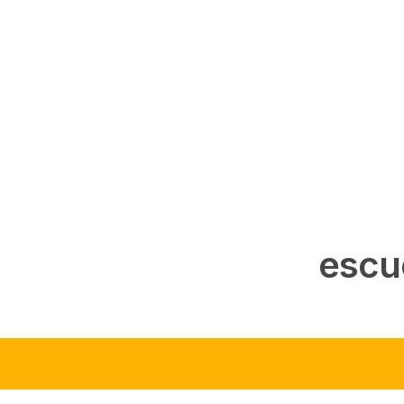
Saltar
al
contenido
escu