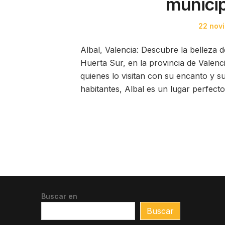
municip
Posted
22 nov
on
Albal, Valencia: Descubre la belleza 
Huerta Sur, en la provincia de Valenc
quienes lo visitan con su encanto y s
habitantes, Albal es un lugar perfect
Buscar en
Buscar