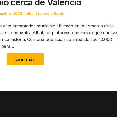
io cerca de Valencia
Posted
iembre 2023
albal
Leave a Reply
in
de este encantador municipio Ubicado en la comarca de la
ia, se encuentra Albal, un pintoresco municipio que cautiva
u rica historia. Con una población de alrededor de 10.000
o para…
Leer más