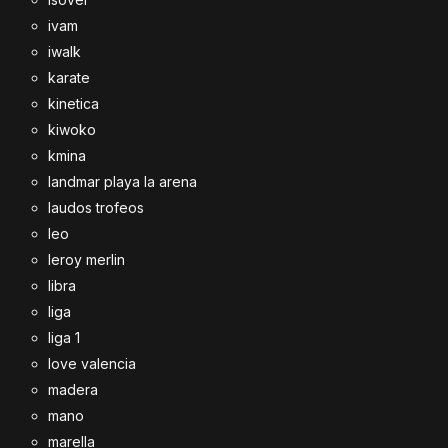
ivam
iwalk
karate
kinetica
kiwoko
kmina
landmar playa la arena
laudos trofeos
leo
leroy merlin
libra
liga
liga 1
love valencia
madera
mano
marella