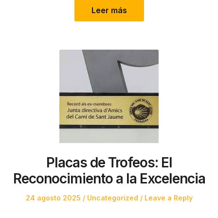
Leer más
Placas de Trofeos: El
Reconocimiento a la Excelencia
Posted
Posted
24 agosto 2025
Uncategorized
Leave a Reply
on
in