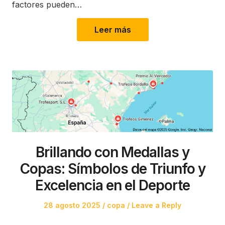
factores pueden…
Leer más
Brillando con Medallas y
Copas: Símbolos de Triunfo y
Excelencia en el Deporte
Posted
Posted
28 agosto 2025
copa
Leave a Reply
on
in