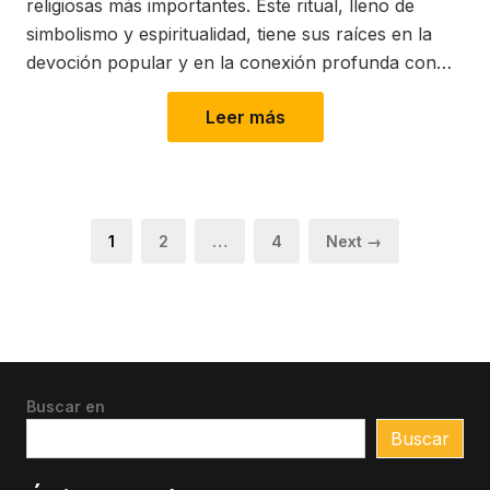
religiosas más importantes. Este ritual, lleno de
simbolismo y espiritualidad, tiene sus raíces en la
devoción popular y en la conexión profunda con…
Leer más
Paginación
Page
Page
Page
1
2
…
4
Next →
de
entradas
Buscar en
Buscar