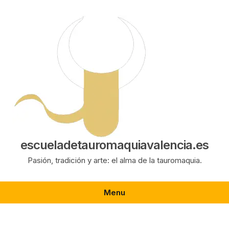
Saltar
al
contenido
escueladetauromaquiavalencia.es
Pasión, tradición y arte: el alma de la tauromaquia.
Menu