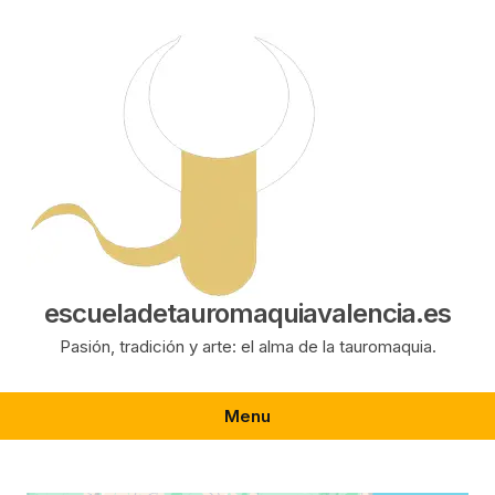
Saltar
al
contenido
escueladetauromaquiavalencia.es
Pasión, tradición y arte: el alma de la tauromaquia.
Menu