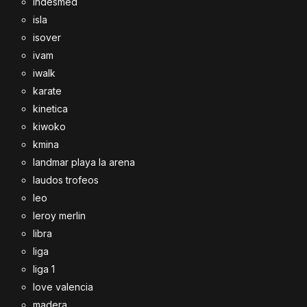
indesmed
isla
isover
ivam
iwalk
karate
kinetica
kiwoko
kmina
landmar playa la arena
laudos trofeos
leo
leroy merlin
libra
liga
liga 1
love valencia
madera