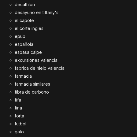
decathlon
desayuno en tiffany's
el capote
el corte ingles
epub
española
espasa calpe
excursiones valencia
fabrica de hielo valencia
farmacia
farmacia similares
fibra de carbono
fifa
fina
forta
futbol
gato