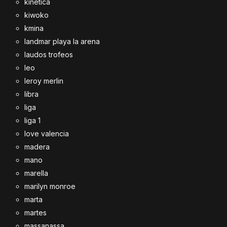
kinetica
kiwoko
kmina
landmar playa la arena
laudos trofeos
leo
leroy merlin
libra
liga
liga 1
love valencia
madera
mano
marella
marilyn monroe
marta
martes
massanassa