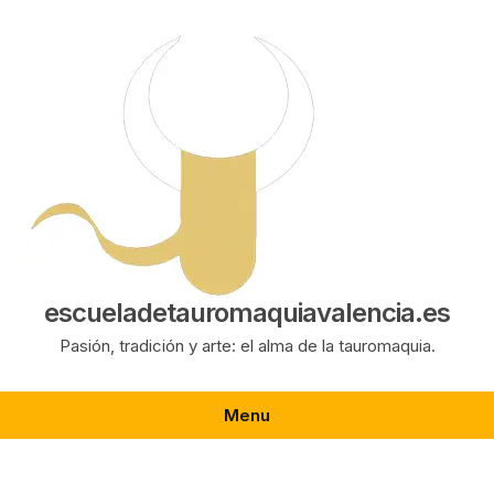
Saltar
al
contenido
escueladetauromaquiavalencia.es
Pasión, tradición y arte: el alma de la tauromaquia.
Menu