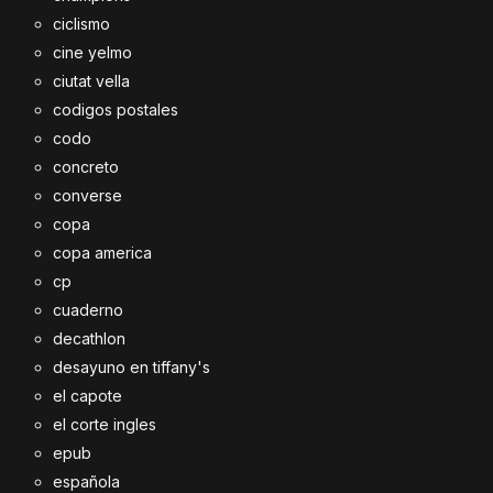
ciclismo
cine yelmo
ciutat vella
codigos postales
codo
concreto
converse
copa
copa america
cp
cuaderno
decathlon
desayuno en tiffany's
el capote
el corte ingles
epub
española