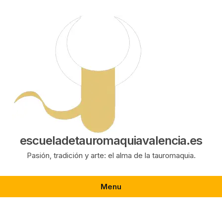
Saltar
al
contenido
escueladetauromaquiavalencia.es
Pasión, tradición y arte: el alma de la tauromaquia.
Menu