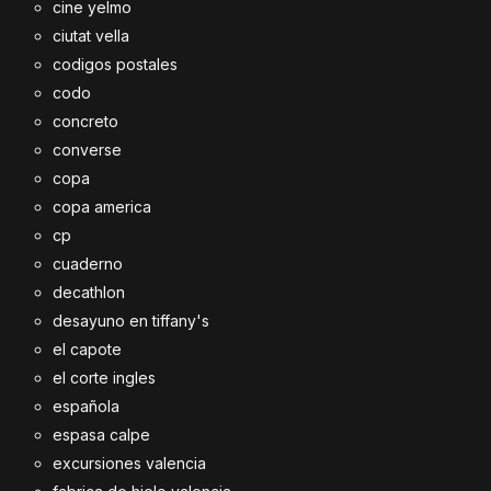
cine yelmo
ciutat vella
codigos postales
codo
concreto
converse
copa
copa america
cp
cuaderno
decathlon
desayuno en tiffany's
el capote
el corte ingles
española
espasa calpe
excursiones valencia