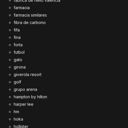
fabrica de hielo valencia
farmacia
farmacia similares
fibra de carbono
fifa
fina
forta
futbol
gato
girona
giverola resort
golf
grupo arena
hampton by hilton
harper lee
hm
hoka
hollister