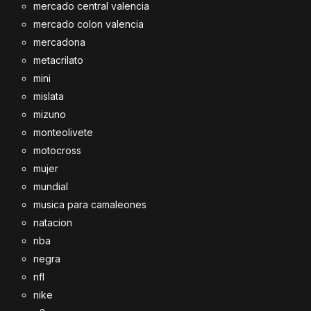
mercado central valencia
mercado colon valencia
mercadona
metacrilato
mini
mislata
mizuno
monteolivete
motocross
mujer
mundial
musica para camaleones
natacion
nba
negra
nfl
nike