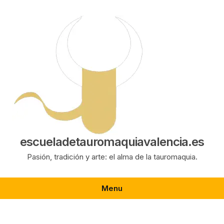
Saltar
al
contenido
escueladetauromaquiavalencia.es
Pasión, tradición y arte: el alma de la tauromaquia.
Menu