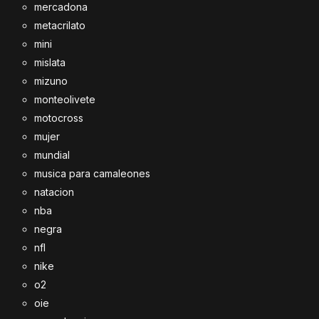
mercadona
metacrilato
mini
mislata
mizuno
monteolivete
motocross
mujer
mundial
musica para camaleones
natacion
nba
negra
nfl
nike
o2
oie