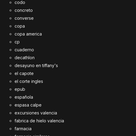
codo
concreto
converse
copa
copa america
cp
cuaderno
decathlon
desayuno en tiffany's
el capote
el corte ingles
epub
española
espasa calpe
excursiones valencia
fabrica de hielo valencia
farmacia