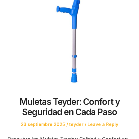
Muletas Teyder: Confort y
Seguridad en Cada Paso
Posted
Posted
23 septiembre 2025
teyder
Leave a Reply
on
in
Descubre las Muletas Teyder: Calidad y Confort en