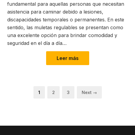
fundamental para aquellas personas que necesitan
asistencia para caminar debido a lesiones,
discapacidades temporales o permanentes. En este
sentido, las muletas regulables se presentan como
una excelente opción para brindar comodidad y
seguridad en el día a día…
Leer más
Paginación
Page
Page
Page
1
2
3
Next →
de
entradas