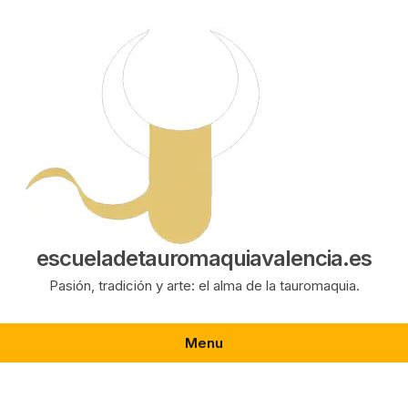
Saltar
al
contenido
escueladetauromaquiavalencia.es
Pasión, tradición y arte: el alma de la tauromaquia.
Menu