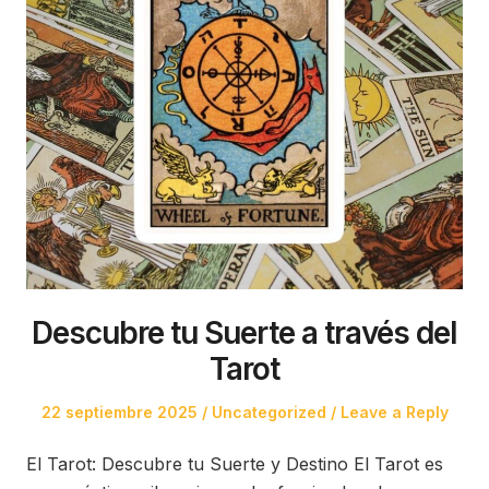
Descubre tu Suerte a través del
Tarot
Posted
Posted
22 septiembre 2025
Uncategorized
Leave a Reply
on
in
El Tarot: Descubre tu Suerte y Destino El Tarot es