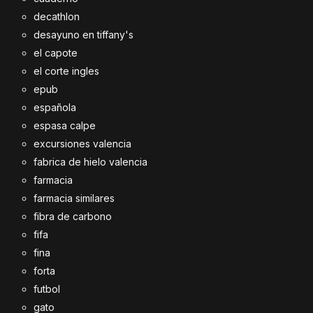
decathlon
desayuno en tiffany's
el capote
el corte ingles
epub
española
espasa calpe
excursiones valencia
fabrica de hielo valencia
farmacia
farmacia similares
fibra de carbono
fifa
fina
forta
futbol
gato