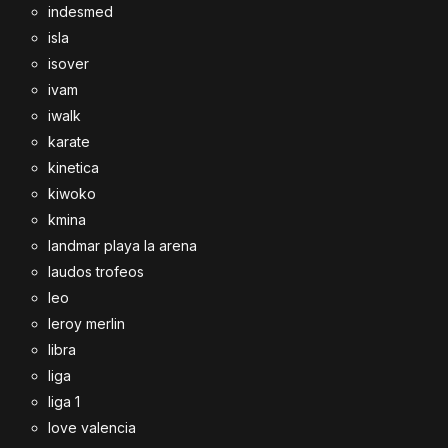
indesmed
isla
isover
ivam
iwalk
karate
kinetica
kiwoko
kmina
landmar playa la arena
laudos trofeos
leo
leroy merlin
libra
liga
liga 1
love valencia