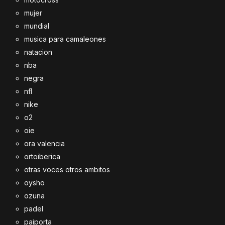
mujer
mundial
musica para camaleones
natacion
nba
negra
nfl
nike
o2
oie
ora valencia
ortoiberica
otras voces otros ambitos
oysho
ozuna
padel
paiporta