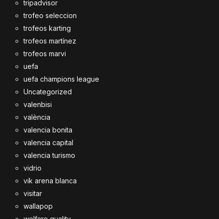
tripadvisor
trofeo seleccion
trofeos karting
trofeos martínez
trofeos marvi
uefa
uefa champions league
Uncategorized
valenbisi
valència
valencia bonita
valencia capital
valencia turismo
vidrio
vik arena blanca
visitar
wallapop
welfare quality