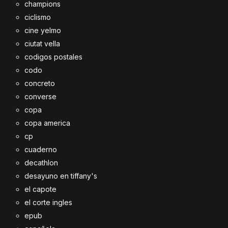
champions
ciclismo
cine yelmo
ciutat vella
codigos postales
codo
concreto
converse
copa
copa america
cp
cuaderno
decathlon
desayuno en tiffany's
el capote
el corte ingles
epub