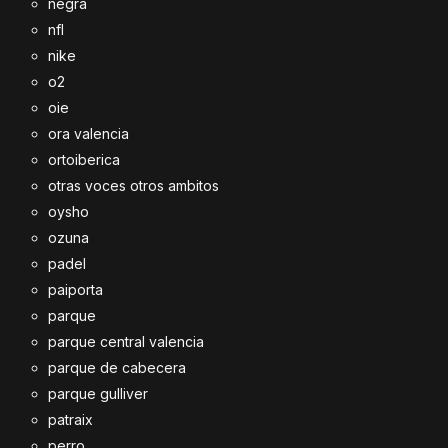
negra
nfl
nike
o2
oie
ora valencia
ortoiberica
otras voces otros ambitos
oysho
ozuna
padel
paiporta
parque
parque central valencia
parque de cabecera
parque gulliver
patraix
perro