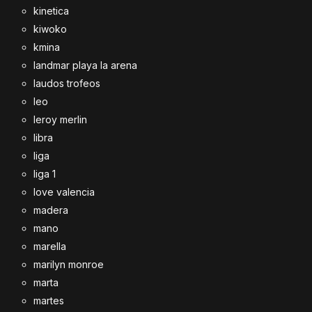
kinetica
kiwoko
kmina
landmar playa la arena
laudos trofeos
leo
leroy merlin
libra
liga
liga 1
love valencia
madera
mano
marella
marilyn monroe
marta
martes