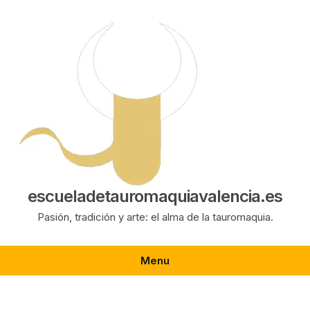
Saltar
al
contenido
escueladetauromaquiavalencia.es
Pasión, tradición y arte: el alma de la tauromaquia.
Menu