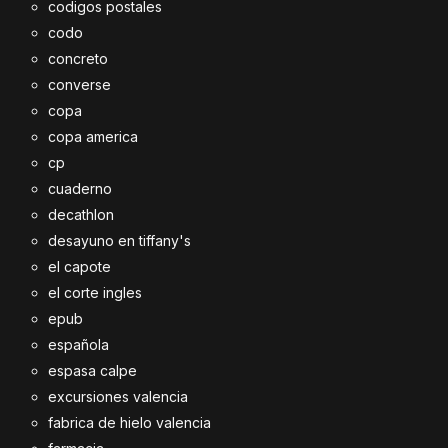
codigos postales
codo
concreto
converse
copa
copa america
cp
cuaderno
decathlon
desayuno en tiffany's
el capote
el corte ingles
epub
española
espasa calpe
excursiones valencia
fabrica de hielo valencia