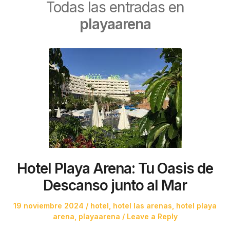
Todas las entradas en
playaarena
Hotel Playa Arena: Tu Oasis de
Descanso junto al Mar
Posted
Posted
19 noviembre 2024
hotel
,
hotel las arenas
,
hotel playa
on
in
arena
,
playaarena
Leave a Reply