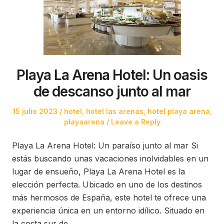
Playa La Arena Hotel: Un oasis
de descanso junto al mar
Posted
Posted
15 julio 2023
hotel
,
hotel las arenas
,
hotel playa arena
,
on
in
playaarena
Leave a Reply
Playa La Arena Hotel: Un paraíso junto al mar Si
estás buscando unas vacaciones inolvidables en un
lugar de ensueño, Playa La Arena Hotel es la
elección perfecta. Ubicado en uno de los destinos
más hermosos de España, este hotel te ofrece una
experiencia única en un entorno idílico. Situado en
la costa sur de…