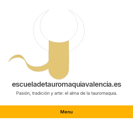
Saltar
al
contenido
escueladetauromaquiavalencia.es
Pasión, tradición y arte: el alma de la tauromaquia.
Menu