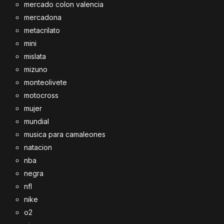
mercado colon valencia
mercadona
metacrilato
mini
mislata
mizuno
monteolivete
motocross
mujer
mundial
musica para camaleones
natacion
nba
negra
nfl
nike
o2