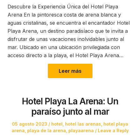
Descubre la Experiencia Única del Hotel Playa
Arena En la pintoresca costa de arena blanca y
aguas cristalinas, se encuentra el encantador Hotel
Playa Arena, un destino paradisíaco que te invita a
disfrutar de unas vacaciones inolvidables junto al
mar. Ubicado en una ubicación privilegiada con
acceso directo a la playa, el Hotel Playa Arena…
Leer más
Hotel Playa La Arena: Un
paraíso junto al mar
Posted
Posted
05 agosto 2023
hotel
,
hotel las arenas
,
hotel playa
on
in
arena
,
playa de la arena
,
playaarena
Leave a Reply