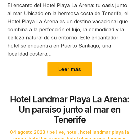
El encanto del Hotel Playa La Arena: tu oasis junto
al mar Ubicado en la hermosa costa de Tenerife, el
Hotel Playa La Arena es un destino vacacional que
combina a la perfección el lujo, la comodidad y la
belleza natural de su entorno. Este encantador
hotel se encuentra en Puerto Santiago, una
localidad costera…
Leer más
Hotel Landmar Playa La Arena:
Un paraíso junto al mar en
Tenerife
Posted
Posted
04 agosto 2023
be live
,
hotel
,
hotel landmar playa la
on
in
arena
,
hotel las arenas
,
hotel playa arena
,
landmar