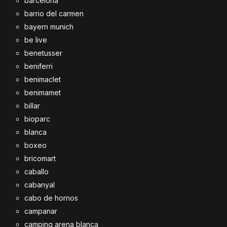
barcelona
barrio del carmen
bayern munich
be live
benetusser
beniferri
benimaclet
benimamet
billar
bioparc
blanca
boxeo
bricomart
caballo
cabanyal
cabo de hornos
campanar
camping arena blanca