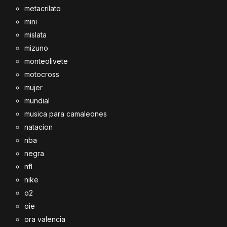
metacrilato
mini
mislata
mizuno
monteolivete
motocross
mujer
mundial
musica para camaleones
natacion
nba
negra
nfl
nike
o2
oie
ora valencia