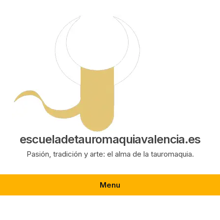
Saltar
al
contenido
escueladetauromaquiavalencia.es
Pasión, tradición y arte: el alma de la tauromaquia.
Menu