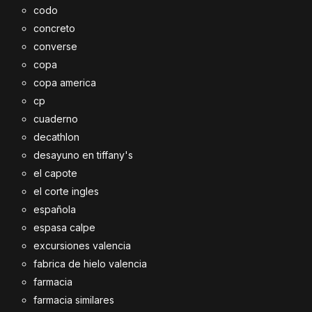
codo
concreto
converse
copa
copa america
cp
cuaderno
decathlon
desayuno en tiffany's
el capote
el corte ingles
española
espasa calpe
excursiones valencia
fabrica de hielo valencia
farmacia
farmacia similares