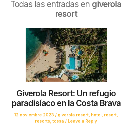
Todas las entradas en
giverola
resort
Giverola Resort: Un refugio
paradisíaco en la Costa Brava
Posted
Posted
12 noviembre 2023
giverola resort
,
hotel
,
resort
,
on
in
resorts
,
tossa
Leave a Reply