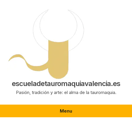
Saltar
al
contenido
escueladetauromaquiavalencia.es
Pasión, tradición y arte: el alma de la tauromaquia.
Menu