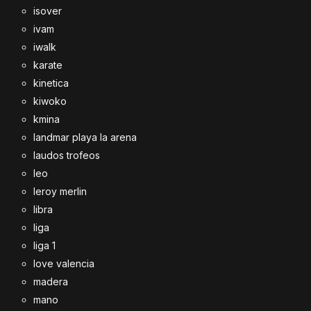
isover
ivam
iwalk
karate
kinetica
kiwoko
kmina
landmar playa la arena
laudos trofeos
leo
leroy merlin
libra
liga
liga 1
love valencia
madera
mano