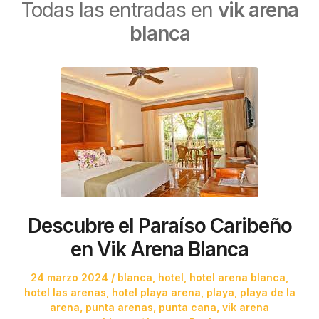
Todas las entradas en
vik arena
blanca
Descubre el Paraíso Caribeño
en Vik Arena Blanca
Posted
Posted
24 marzo 2024
blanca
,
hotel
,
hotel arena blanca
,
on
in
hotel las arenas
,
hotel playa arena
,
playa
,
playa de la
arena
,
punta arenas
,
punta cana
,
vik arena