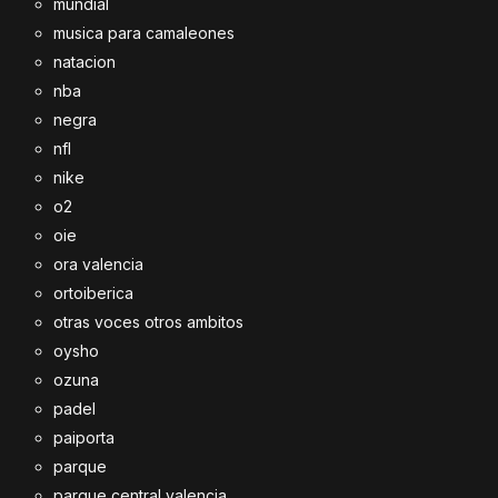
mundial
musica para camaleones
natacion
nba
negra
nfl
nike
o2
oie
ora valencia
ortoiberica
otras voces otros ambitos
oysho
ozuna
padel
paiporta
parque
parque central valencia