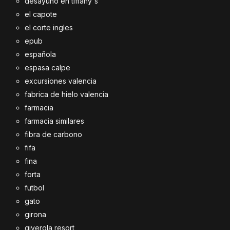
desayuno en tiffany's
el capote
el corte ingles
epub
española
espasa calpe
excursiones valencia
fabrica de hielo valencia
farmacia
farmacia similares
fibra de carbono
fifa
fina
forta
futbol
gato
girona
giverola resort