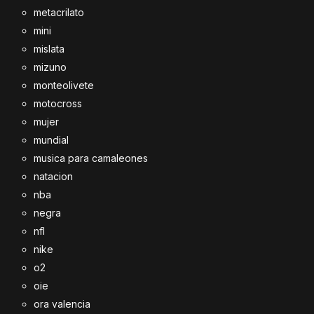
metacrilato
mini
mislata
mizuno
monteolivete
motocross
mujer
mundial
musica para camaleones
natacion
nba
negra
nfl
nike
o2
oie
ora valencia