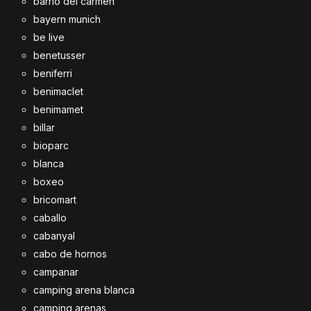
barrio del carmen
bayern munich
be live
benetusser
beniferri
benimaclet
benimamet
billar
bioparc
blanca
boxeo
bricomart
caballo
cabanyal
cabo de hornos
campanar
camping arena blanca
camping arenas