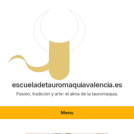
Saltar
al
contenido
escueladetauromaquiavalencia.es
Pasión, tradición y arte: el alma de la tauromaquia.
Menu