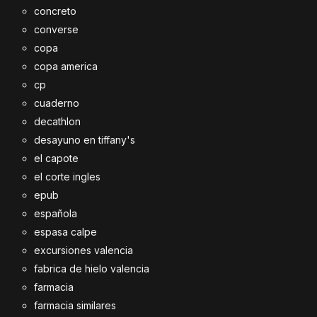
concreto
converse
copa
copa america
cp
cuaderno
decathlon
desayuno en tiffany's
el capote
el corte ingles
epub
española
espasa calpe
excursiones valencia
fabrica de hielo valencia
farmacia
farmacia similares