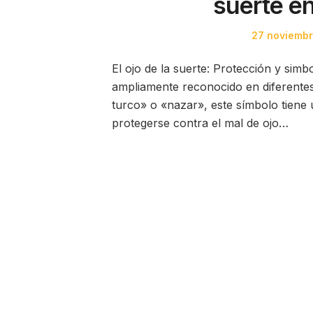
suerte e
Posted
27 noviemb
on
El ojo de la suerte: Protección y simb
ampliamente reconocido en diferente
turco» o «nazar», este símbolo tiene u
protegerse contra el mal de ojo…