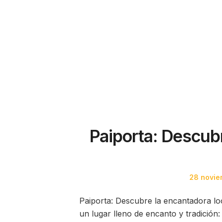
Paiporta: Descubr
Posted
28 novie
on
Paiporta: Descubre la encantadora lo
un lugar lleno de encanto y tradición: