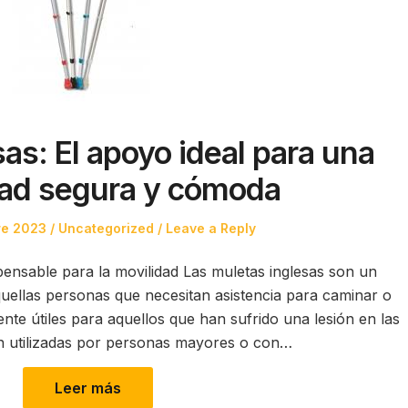
as: El apoyo ideal para una
dad segura y cómoda
Posted
re 2023
Uncategorized
Leave a Reply
in
pensable para la movilidad Las muletas inglesas son un
quellas personas que necesitan asistencia para caminar o
nte útiles para aquellos que han sufrido una lesión en las
on utilizadas por personas mayores o con…
Leer más