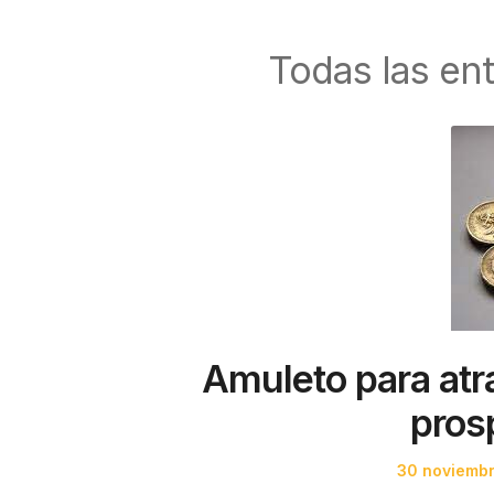
Todas las en
Amuleto para atra
pros
Posted
30 noviemb
on