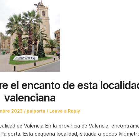
e el encanto de esta localida
valenciana
Posted
mbre 2023
paiporta
Leave a Reply
in
calidad de Valencia En la provincia de Valencia, encontram
 Paiporta. Esta pequeña localidad, situada a pocos kilómetr