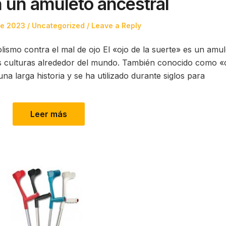
n un amuleto ancestral
Posted
re 2023
Uncategorized
Leave a Reply
in
olismo contra el mal de ojo El «ojo de la suerte» es un amu
s culturas alrededor del mundo. También conocido como «
na larga historia y se ha utilizado durante siglos para
Leer más