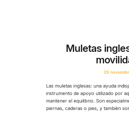
Muletas ingles
movili
Posted
26 noviemb
on
Las muletas inglesas: una ayuda indis
instrumento de apoyo utilizado por a
mantener el equilibrio. Son especialme
piernas, caderas o pies, y también s