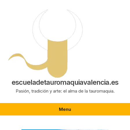
Saltar
al
contenido
escueladetauromaquiavalencia.es
Pasión, tradición y arte: el alma de la tauromaquia.
Menu