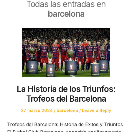
Todas las entradas en
barcelona
La Historia de los Triunfos:
Trofeos del Barcelona
Posted
Posted
27 marzo 2024
barcelona
Leave a Reply
on
in
Trofeos del Barcelona: Historia de Éxitos y Triunfos