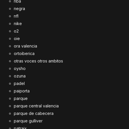
nba
negra
nfl
nike
o2
oie
ora valencia
ortoiberica
otras voces otros ambitos
oysho
ozuna
padel
paiporta
parque
parque central valencia
parque de cabecera
parque gulliver
patraix