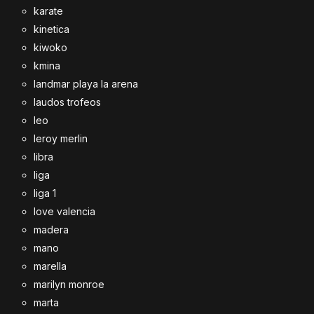
karate
kinetica
kiwoko
kmina
landmar playa la arena
laudos trofeos
leo
leroy merlin
libra
liga
liga 1
love valencia
madera
mano
marella
marilyn monroe
marta