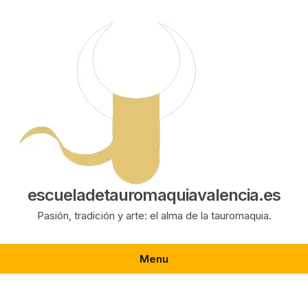
Saltar
al
contenido
escueladetauromaquiavalencia.es
Pasión, tradición y arte: el alma de la tauromaquia.
Menu