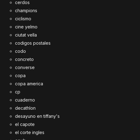
cerdos
champions
ciclismo
cine yelmo
ciutat vella
codigos postales
codo
concreto
converse
copa
copa america
cp
cuaderno
decathlon
desayuno en tiffany's
el capote
el corte ingles