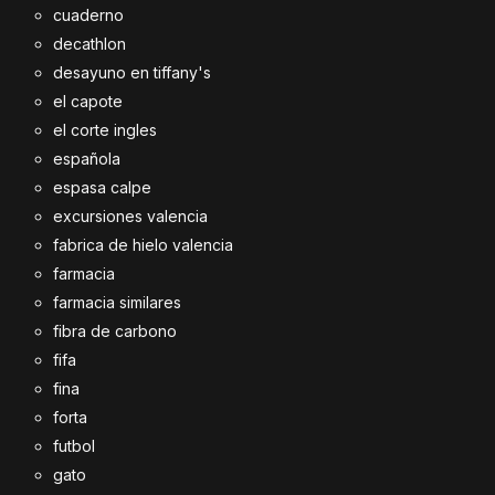
cuaderno
decathlon
desayuno en tiffany's
el capote
el corte ingles
española
espasa calpe
excursiones valencia
fabrica de hielo valencia
farmacia
farmacia similares
fibra de carbono
fifa
fina
forta
futbol
gato