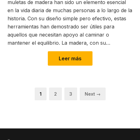
muletas de madera han sido un elemento esencial
en la vida diaria de muchas personas a lo largo de la
historia. Con su diseño simple pero efectivo, estas
herramientas han demostrado ser útiles para
aquellos que necesitan apoyo al caminar o
mantener el equilibrio. La madera, con su…
Leer más
Paginación
Page
Page
Page
1
2
3
Next →
de
entradas