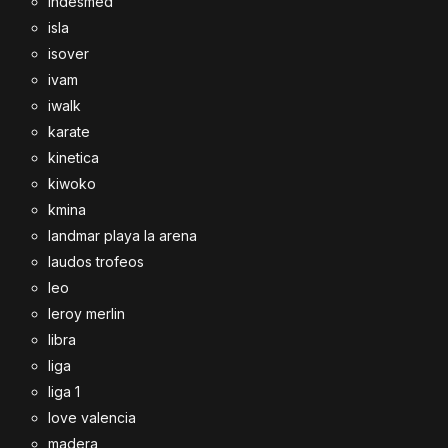
indesmed
isla
isover
ivam
iwalk
karate
kinetica
kiwoko
kmina
landmar playa la arena
laudos trofeos
leo
leroy merlin
libra
liga
liga 1
love valencia
madera