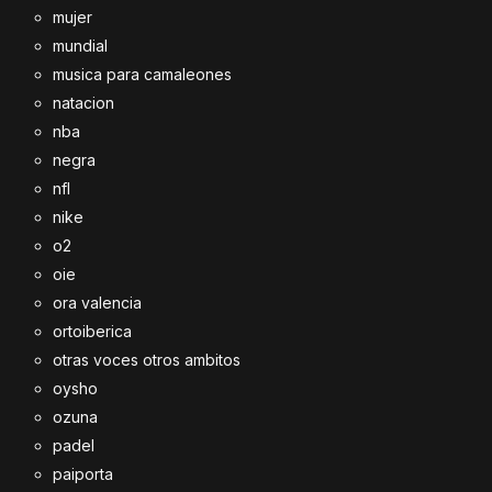
mujer
mundial
musica para camaleones
natacion
nba
negra
nfl
nike
o2
oie
ora valencia
ortoiberica
otras voces otros ambitos
oysho
ozuna
padel
paiporta