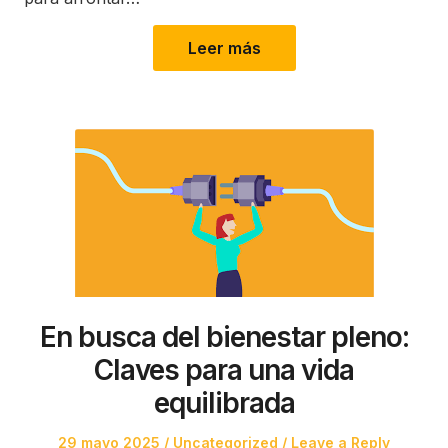
Leer más
En busca del bienestar pleno:
Claves para una vida
equilibrada
Posted
Posted
29 mayo 2025
Uncategorized
Leave a Reply