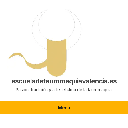
Saltar
al
contenido
escueladetauromaquiavalencia.es
Pasión, tradición y arte: el alma de la tauromaquia.
Menu