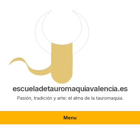
Saltar
al
contenido
escueladetauromaquiavalencia.es
Pasión, tradición y arte: el alma de la tauromaquia.
Menu