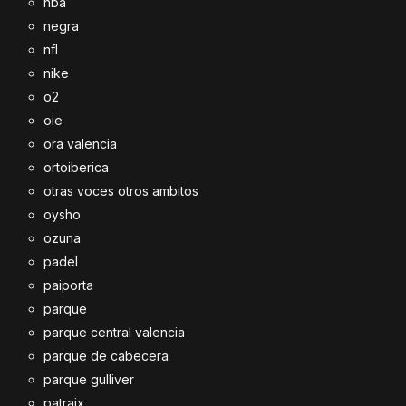
nba
negra
nfl
nike
o2
oie
ora valencia
ortoiberica
otras voces otros ambitos
oysho
ozuna
padel
paiporta
parque
parque central valencia
parque de cabecera
parque gulliver
patraix