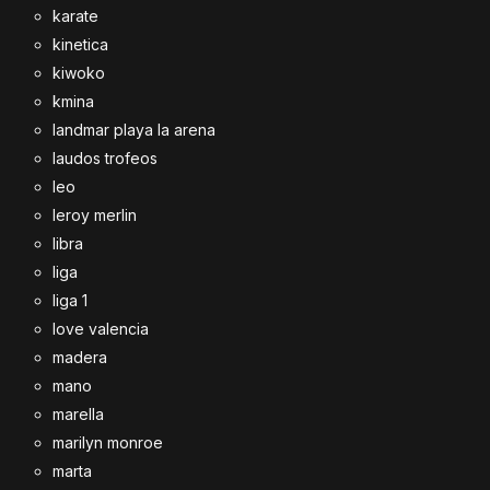
karate
kinetica
kiwoko
kmina
landmar playa la arena
laudos trofeos
leo
leroy merlin
libra
liga
liga 1
love valencia
madera
mano
marella
marilyn monroe
marta