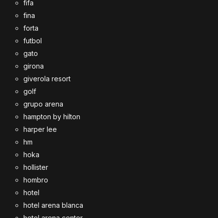
fifa
fina
forta
futbol
gato
girona
giverola resort
golf
grupo arena
hampton by hilton
harper lee
hm
hoka
hollister
hombro
hotel
hotel arena blanca
hotel arena center