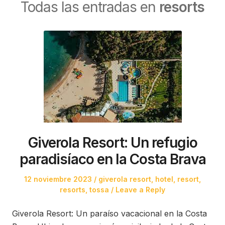
Todas las entradas en
resorts
Giverola Resort: Un refugio
paradisíaco en la Costa Brava
Posted
Posted
12 noviembre 2023
giverola resort
,
hotel
,
resort
,
on
in
resorts
,
tossa
Leave a Reply
Giverola Resort: Un paraíso vacacional en la Costa