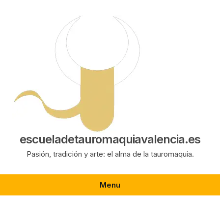
Saltar
al
contenido
escueladetauromaquiavalencia.es
Pasión, tradición y arte: el alma de la tauromaquia.
Menu