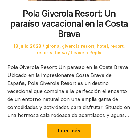
Pola Giverola Resort: Un
paraíso vacacional en la Costa
Brava
Posted
Posted
13 julio 2023
girona
,
giverola resort
,
hotel
,
resort
,
on
in
resorts
,
tossa
Leave a Reply
Pola Giverola Resort: Un paraíso en la Costa Brava
Ubicado en la impresionante Costa Brava de
España, Pola Giverola Resort es un destino
vacacional que combina a la perfección el encanto
de un entorno natural con una amplia gama de
comodidades y actividades para disfrutar. Situado en
una hermosa cala rodeada de acantilados y aguas…
Leer más