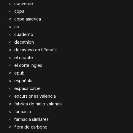
converse
copa
copa america
cp
cuaderno
decathlon
desayuno en tiffany's
el capote
el corte ingles
epub
española
espasa calpe
excursiones valencia
fabrica de hielo valencia
farmacia
farmacia similares
fibra de carbono