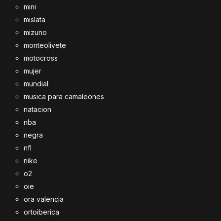
mini
mislata
mizuno
monteolivete
motocross
mujer
mundial
musica para camaleones
natacion
nba
negra
nfl
nike
o2
oie
ora valencia
ortoiberica