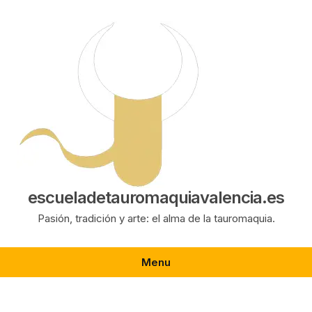
Saltar
al
contenido
escueladetauromaquiavalencia.es
Pasión, tradición y arte: el alma de la tauromaquia.
Menu