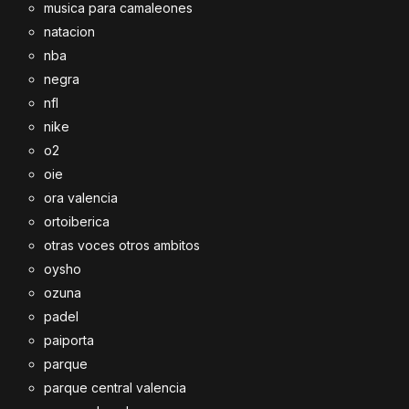
musica para camaleones
natacion
nba
negra
nfl
nike
o2
oie
ora valencia
ortoiberica
otras voces otros ambitos
oysho
ozuna
padel
paiporta
parque
parque central valencia