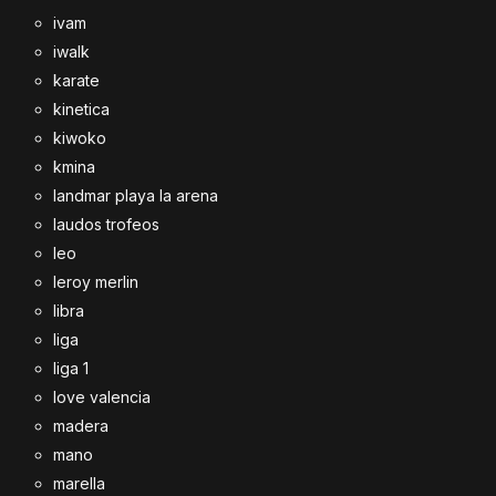
ivam
iwalk
karate
kinetica
kiwoko
kmina
landmar playa la arena
laudos trofeos
leo
leroy merlin
libra
liga
liga 1
love valencia
madera
mano
marella