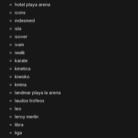
hotel playa arena
icons
indesmed
isla
isover
ivam
iwalk
karate
kinetica
kiwoko
kmina
landmar playa la arena
laudos trofeos
leo
leroy merlin
libra
liga