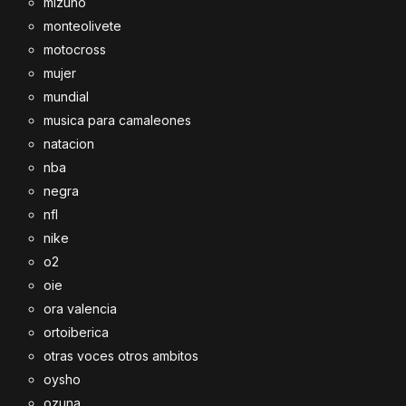
mizuno
monteolivete
motocross
mujer
mundial
musica para camaleones
natacion
nba
negra
nfl
nike
o2
oie
ora valencia
ortoiberica
otras voces otros ambitos
oysho
ozuna