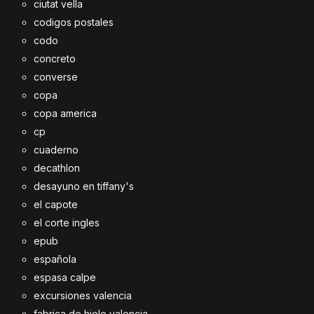
ciutat vella
codigos postales
codo
concreto
converse
copa
copa america
cp
cuaderno
decathlon
desayuno en tiffany's
el capote
el corte ingles
epub
española
espasa calpe
excursiones valencia
fabrica de hielo valencia