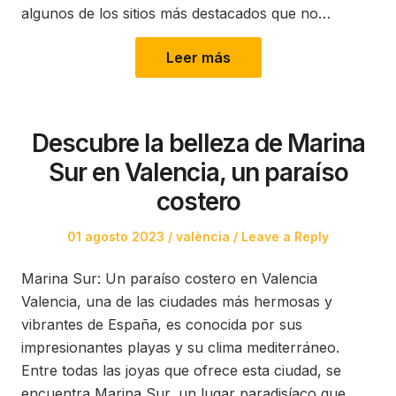
algunos de los sitios más destacados que no…
Leer más
Descubre la belleza de Marina
Sur en Valencia, un paraíso
costero
Posted
Posted
01 agosto 2023
valència
Leave a Reply
on
in
Marina Sur: Un paraíso costero en Valencia
Valencia, una de las ciudades más hermosas y
vibrantes de España, es conocida por sus
impresionantes playas y su clima mediterráneo.
Entre todas las joyas que ofrece esta ciudad, se
encuentra Marina Sur, un lugar paradisíaco que