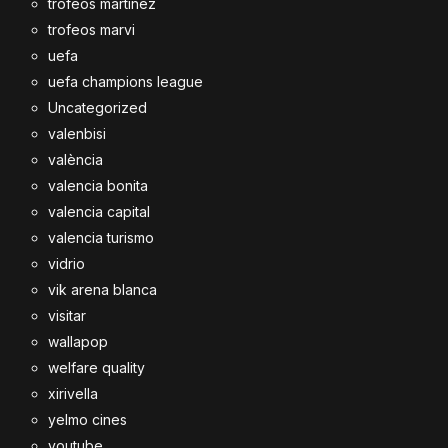
trofeos martínez
trofeos marvi
uefa
uefa champions league
Uncategorized
valenbisi
valència
valencia bonita
valencia capital
valencia turismo
vidrio
vik arena blanca
visitar
wallapop
welfare quality
xirivella
yelmo cines
youtube