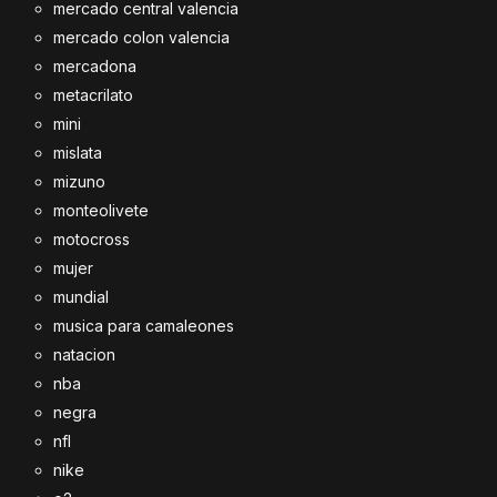
mercado central valencia
mercado colon valencia
mercadona
metacrilato
mini
mislata
mizuno
monteolivete
motocross
mujer
mundial
musica para camaleones
natacion
nba
negra
nfl
nike