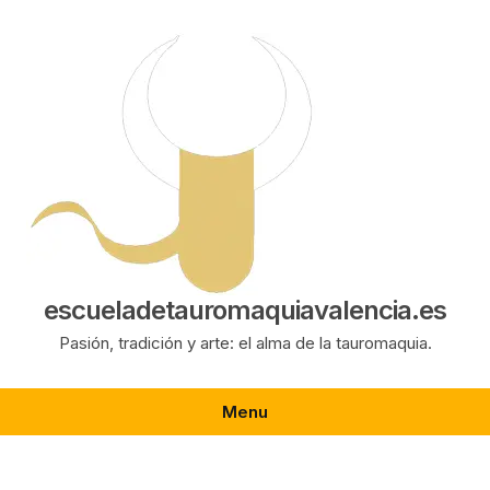
Saltar
al
contenido
escueladetauromaquiavalencia.es
Pasión, tradición y arte: el alma de la tauromaquia.
Menu