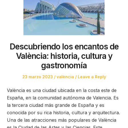
Descubriendo los encantos de
València: historia, cultura y
gastronomía
Posted
Posted
23 marzo 2023
valència
Leave a Reply
on
in
València es una ciudad ubicada en la costa este de
España, en la comunidad autónoma de Valencia. Es
la tercera ciudad más grande de España y es
conocida por su rica historia, cultura y arquitectura.
Una de las atracciones más populares de València
es la Ciudad de las Artes y las Ciencias. Este