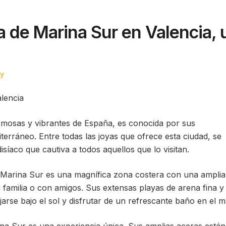
a de Marina Sur en Valencia, 
ly
lencia
rmosas y vibrantes de España, es conocida por sus
terráneo. Entre todas las joyas que ofrece esta ciudad, se
síaco que cautiva a todos aquellos que lo visitan.
a, Marina Sur es una magnífica zona costera con una amplia
n familia o con amigos. Sus extensas playas de arena fina y
ajarse bajo el sol y disfrutar de un refrescante baño en el m