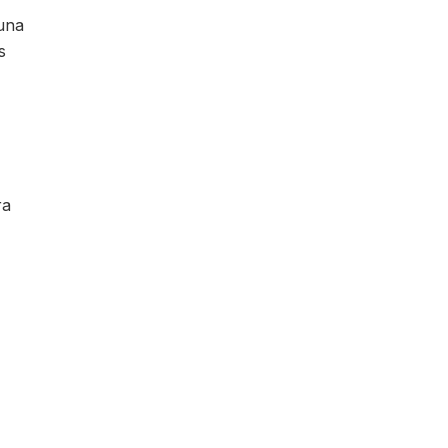
 una
s
ra