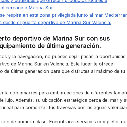
endas y boutiques que ofrecen productos locales e
ial cercana a Marina Sur.
 se respira en esta zona privilegiada junto al mar Mediterrá
 desde el puerto deportivo de Marina Sur Valencia.
erto deportivo de Marina Sur con sus
quipamiento de última generación.
cos y la navegación, no puedes dejar pasar la oportunidad
tivo de Marina Sur en Valencia. Este lugar te ofrece
o de última generación para que disfrutes al máximo de tu
uenta con amarres para embarcaciones de diferentes tamañ
e lujo. Además, su ubicación estratégica cerca del mar y s
o ideal para comenzar tus travesías por las aguas valencia
o son de primera clase. Encontrarás servicios completos qu