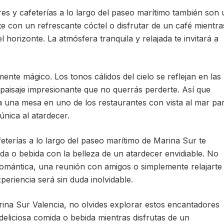
ares y cafeterías a lo largo del paseo marítimo también son
te con un refrescante cóctel o disfrutar de un café mientra
horizonte. La atmósfera tranquila y relajada te invitará a
ente mágico. Los tonos cálidos del cielo se reflejan en las
 paisaje impresionante que no querrás perderte. Así que
 una mesa en uno de los restaurantes con vista al mar pa
única al atardecer.
feterías a lo largo del paseo marítimo de Marina Sur te
da o bebida con la belleza de un atardecer envidiable. No
omántica, una reunión con amigos o simplemente relajarte
periencia será sin duda inolvidable.
rina Sur Valencia, no olvides explorar estos encantadores
 deliciosa comida o bebida mientras disfrutas de un