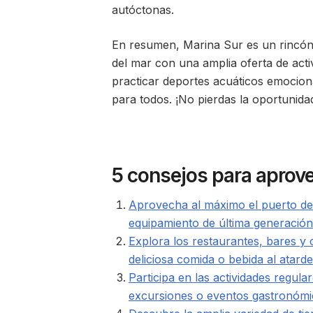
autóctonas.
En resumen, Marina Sur es un rincón
del mar con una amplia oferta de activ
practicar deportes acuáticos emociona
para todos. ¡No pierdas la oportunida
5 consejos para aprov
Aprovecha al máximo el puerto de
equipamiento de última generación
Explora los restaurantes, bares y 
deliciosa comida o bebida al atarde
Participa en las actividades regul
excursiones o eventos gastronómi