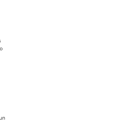
s
 o
 un