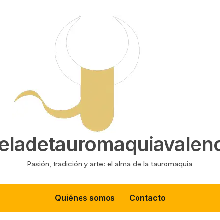
eladetauromaquiavalenc
Pasión, tradición y arte: el alma de la tauromaquia.
Quiénes somos
Contacto