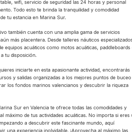
table, wifi, servicio de seguridad las 24 horas y personal
ento. Todo esto te brinda la tranquilidad y comodidad
de tu estancia en Marina Sur.
tivo también cuenta con una amplia gama de servicios
 aún más placentera. Desde talleres náuticos especializado
 de equipos acuáticos como motos acuáticas, paddleboards
a tu disposición.
ieres iniciarte en esta apasionante actividad, encontrarás
ursos y salidas organizadas a los mejores puntos de buceo
ar los fondos marinos valencianos y descubrir la riqueza
arina Sur en Valencia te ofrece todas las comodidades y
 al máximo de tus actividades acuáticas. No importa si eres
empezando a descubrir este fascinante mundo, aquí
vir una experiencia inolvidable. ¡Aprovecha al máximo las