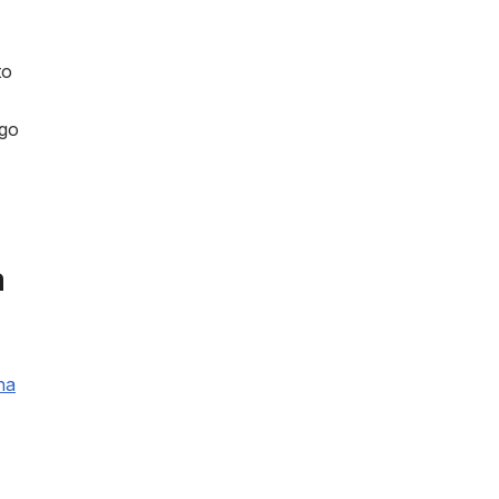
to
lgo
a
na