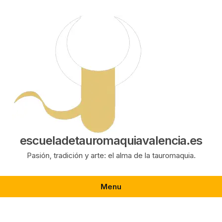
Saltar
al
contenido
escueladetauromaquiavalencia.es
Pasión, tradición y arte: el alma de la tauromaquia.
Menu