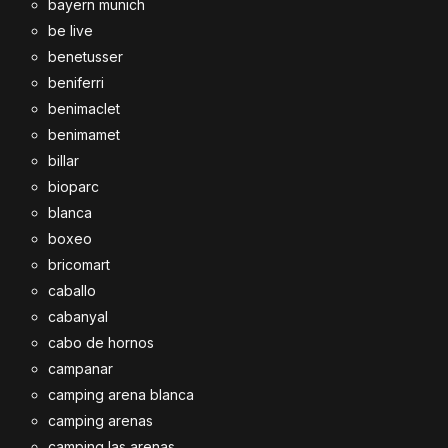
bayern munich
be live
benetusser
beniferri
benimaclet
benimamet
billar
bioparc
blanca
boxeo
bricomart
caballo
cabanyal
cabo de hornos
campanar
camping arena blanca
camping arenas
camping las arenas