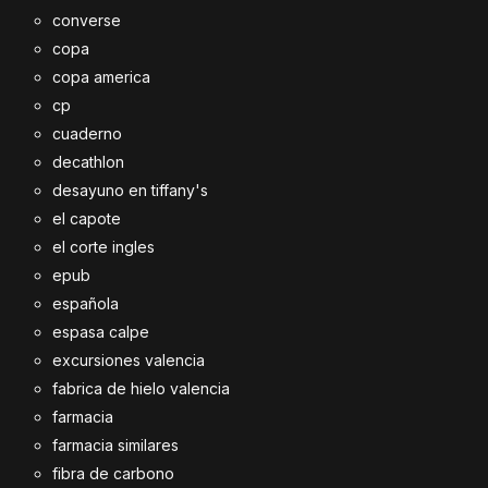
converse
copa
copa america
cp
cuaderno
decathlon
desayuno en tiffany's
el capote
el corte ingles
epub
española
espasa calpe
excursiones valencia
fabrica de hielo valencia
farmacia
farmacia similares
fibra de carbono