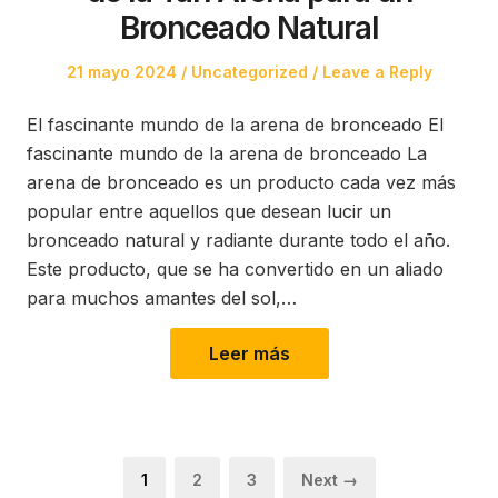
Bronceado Natural
Posted
Posted
21 mayo 2024
Uncategorized
Leave a Reply
on
in
El fascinante mundo de la arena de bronceado El
fascinante mundo de la arena de bronceado La
arena de bronceado es un producto cada vez más
popular entre aquellos que desean lucir un
bronceado natural y radiante durante todo el año.
Este producto, que se ha convertido en un aliado
para muchos amantes del sol,…
Leer más
Paginación
Page
Page
Page
1
2
3
Next →