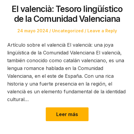
El valencià: Tesoro lingüístico
de la Comunidad Valenciana
Posted
Posted
24 mayo 2024
Uncategorized
Leave a Reply
on
in
Artículo sobre el valencià El valencià: una joya
lingüística de la Comunidad Valenciana El valencià,
también conocido como catalán valenciano, es una
lengua romance hablada en la Comunidad
Valenciana, en el este de España. Con una rica
historia y una fuerte presencia en la región, el
valencià es un elemento fundamental de la identidad
cultural…
Leer más