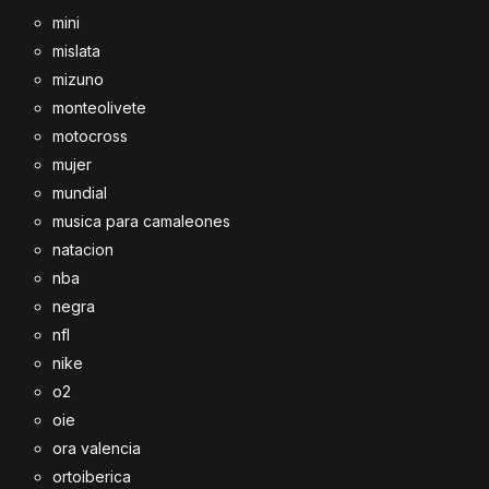
mini
mislata
mizuno
monteolivete
motocross
mujer
mundial
musica para camaleones
natacion
nba
negra
nfl
nike
o2
oie
ora valencia
ortoiberica