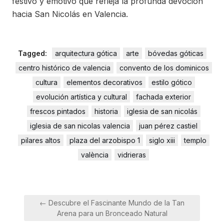
festivo y emotivo que refleja la profunda devoción
hacia San Nicolás en Valencia.
Tagged:
arquitectura gótica
arte
bóvedas góticas
centro histórico de valencia
convento de los dominicos
cultura
elementos decorativos
estilo gótico
evolución artística y cultural
fachada exterior
frescos pintados
historia
iglesia de san nicolás
iglesia de san nicolas valencia
juan pérez castiel
pilares altos
plaza del arzobispo 1
siglo xiii
templo
valència
vidrieras
Navegación
← Descubre el Fascinante Mundo de la Tan
de
Arena para un Bronceado Natural