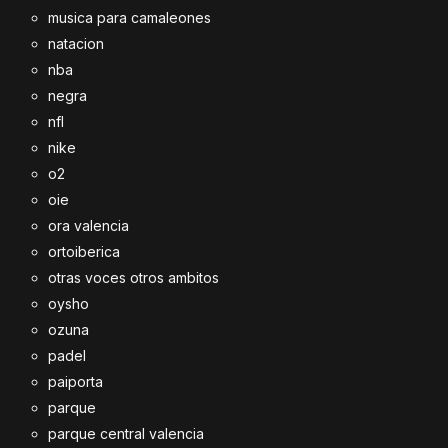
musica para camaleones
natacion
nba
negra
nfl
nike
o2
oie
ora valencia
ortoiberica
otras voces otros ambitos
oysho
ozuna
padel
paiporta
parque
parque central valencia