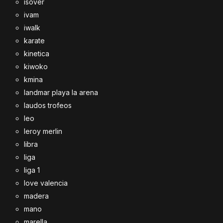
isover
ivam
iwalk
karate
kinetica
kiwoko
kmina
landmar playa la arena
laudos trofeos
leo
leroy merlin
libra
liga
liga 1
love valencia
madera
mano
marella