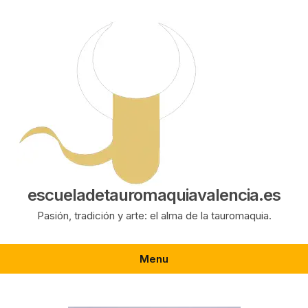
Saltar
al
contenido
escueladetauromaquiavalencia.es
Pasión, tradición y arte: el alma de la tauromaquia.
Menu