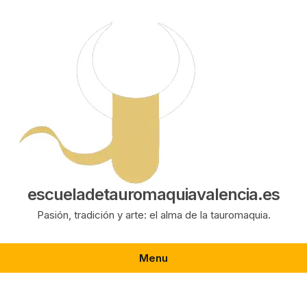
Saltar
al
contenido
escueladetauromaquiavalencia.es
Pasión, tradición y arte: el alma de la tauromaquia.
Menu