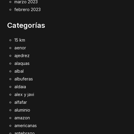
marzo 2023
febrero 2023
Categorías
15 km
aenor
ajedrez
alaquas
albal
albuferas
aldaia
alex y javi
alfafar
aluminio
amazon
americanas
antebrazo