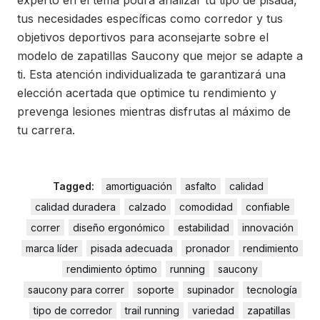
experto en el tema podrá analizar tu tipo de pisada,
tus necesidades específicas como corredor y tus
objetivos deportivos para aconsejarte sobre el
modelo de zapatillas Saucony que mejor se adapte a
ti. Esta atención individualizada te garantizará una
elección acertada que optimice tu rendimiento y
prevenga lesiones mientras disfrutas al máximo de
tu carrera.
Tagged:
amortiguación
asfalto
calidad
calidad duradera
calzado
comodidad
confiable
correr
diseño ergonómico
estabilidad
innovación
marca líder
pisada adecuada
pronador
rendimiento
rendimiento óptimo
running
saucony
saucony para correr
soporte
supinador
tecnología
tipo de corredor
trail running
variedad
zapatillas