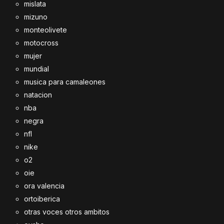
mislata
mizuno
monteolivete
motocross
mujer
mundial
musica para camaleones
natacion
nba
negra
nfl
nike
o2
oie
ora valencia
ortoiberica
otras voces otros ambitos