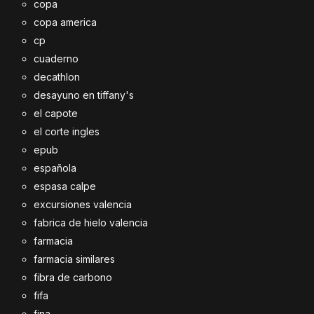
copa
copa america
cp
cuaderno
decathlon
desayuno en tiffany's
el capote
el corte ingles
epub
española
espasa calpe
excursiones valencia
fabrica de hielo valencia
farmacia
farmacia similares
fibra de carbono
fifa
fina