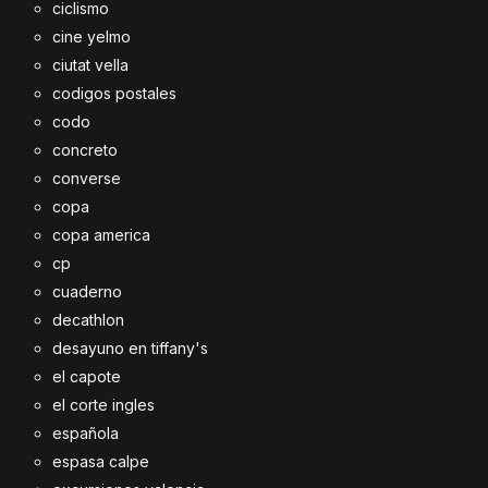
ciclismo
cine yelmo
ciutat vella
codigos postales
codo
concreto
converse
copa
copa america
cp
cuaderno
decathlon
desayuno en tiffany's
el capote
el corte ingles
española
espasa calpe