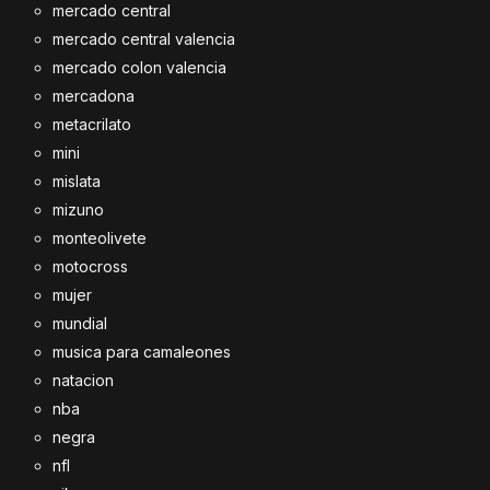
mercado central
mercado central valencia
mercado colon valencia
mercadona
metacrilato
mini
mislata
mizuno
monteolivete
motocross
mujer
mundial
musica para camaleones
natacion
nba
negra
nfl