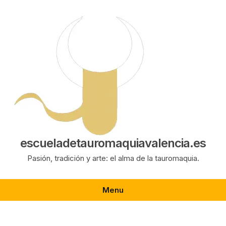
Saltar
al
contenido
escueladetauromaquiavalencia.es
Pasión, tradición y arte: el alma de la tauromaquia.
Menu