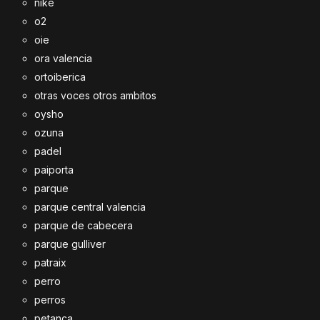
nike
o2
oie
ora valencia
ortoiberica
otras voces otros ambitos
oysho
ozuna
padel
paiporta
parque
parque central valencia
parque de cabecera
parque gulliver
patraix
perro
perros
petanca