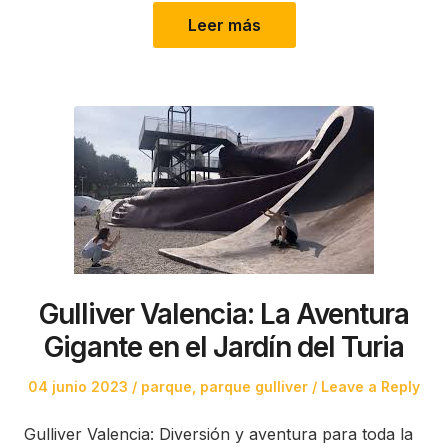
Leer más
Gulliver Valencia: La Aventura
Gigante en el Jardín del Turia
Posted
Posted
04 junio 2023
parque
,
parque gulliver
Leave a Reply
on
in
Gulliver Valencia: Diversión y aventura para toda la