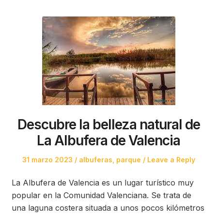
Descubre la belleza natural de
La Albufera de Valencia
Posted
Posted
31 marzo 2023
albuferas
,
parque
Leave a Reply
on
in
La Albufera de Valencia es un lugar turístico muy
popular en la Comunidad Valenciana. Se trata de
una laguna costera situada a unos pocos kilómetros