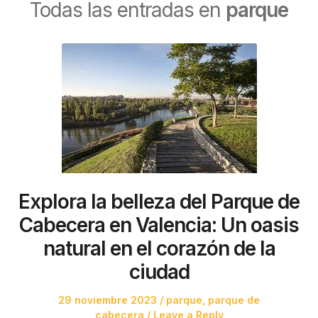
Todas las entradas en
parque
Explora la belleza del Parque de
Cabecera en Valencia: Un oasis
natural en el corazón de la
ciudad
Posted
Posted
29 noviembre 2023
parque
,
parque de
on
in
cabecera
Leave a Reply