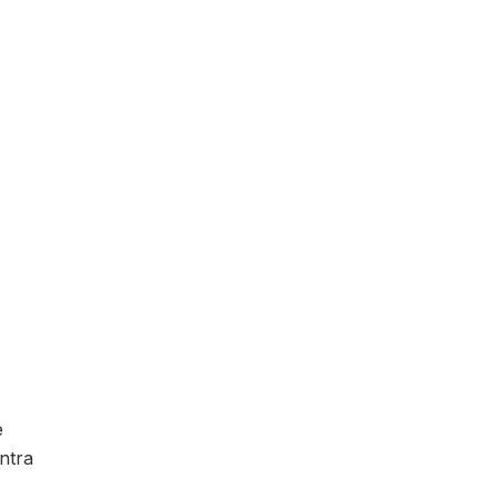
e
ntra