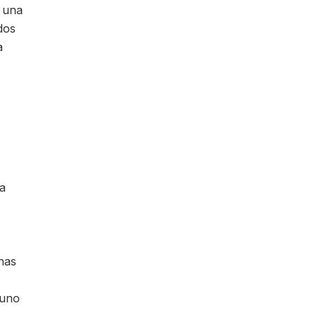
e una
dos
a
s
na
has
 uno