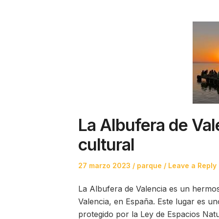
La Albufera de Val
cultural
Posted
Posted
27 marzo 2023
parque
Leave a Reply
on
in
La Albufera de Valencia es un hermoso
Valencia, en España. Este lugar es u
protegido por la Ley de Espacios Natu