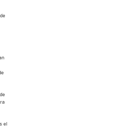
 de
an
de
 de
ara
s el