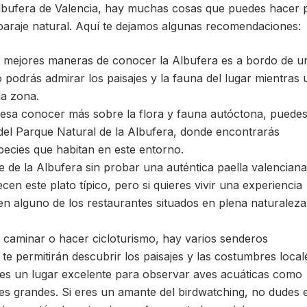
a Albufera de Valencia, hay muchas cosas que puedes hacer 
paraje natural. Aquí te dejamos algunas recomendaciones:
s mejores maneras de conocer la Albufera es a bordo de u
o podrás admirar los paisajes y la fauna del lugar mientras 
la zona.
nteresa conocer más sobre la flora y fauna autóctona, puede
n del Parque Natural de la Albufera, donde encontrarás
pecies que habitan en este entorno.
e de la Albufera sin probar una auténtica paella valenciana
n este plato típico, pero si quieres vivir una experiencia
n alguno de los restaurantes situados en plena naturaleza
s caminar o hacer cicloturismo, hay varios senderos
te permitirán descubrir los paisajes y las costumbres local
 es un lugar excelente para observar aves acuáticas como
s grandes. Si eres un amante del birdwatching, no dudes 