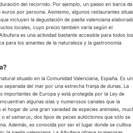
a duración del recorrido. Por ejemplo, un paseo en barca d
 euros por persona. Asimismo, algunos restaurantes situa
que incluyen la degustación de paella valenciana elaborad
uctos locales, cuyo precio también varía según el
a Albufera es una actividad bastante accesible para todos lo
ica para los amantes de la naturaleza y la gastronomía
ia?
 natural situado en la Comunidad Valenciana, España. Es u
as separada del mar por una estrecha franja de dunas. La
 importantes de Europa y está protegida por la Ley de
 encuentran algunas islas y numerosos canales que la
 el hogar de una gran variedad de especies animales, muc
et o el samaruc, dos tipos de peces autóctonos que sólo se
a. Además, es conocida por ser el lugar donde se cultiva
: la paella valenciana. La Albufera ofrece numerosas