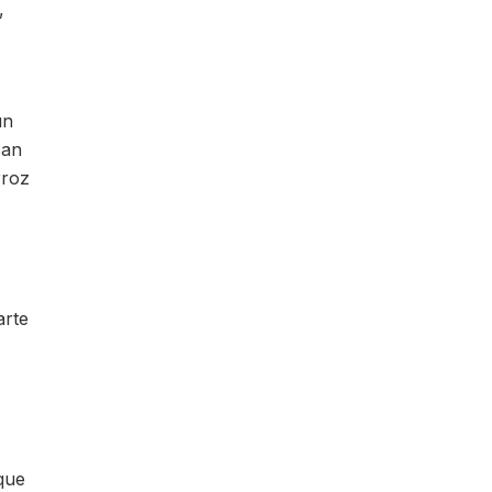
,
un
can
rroz
arte
que