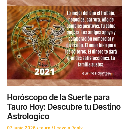
Horóscopo de la Suerte para
Tauro Hoy: Descubre tu Destino
Astrologico
Posted
Posted
07 junio 2026
tauro
Leave a Reply