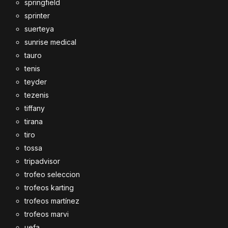
springfield
sprinter
suerteya
sunrise medical
tauro
tenis
teyder
tezenis
tiffany
tirana
tiro
tossa
tripadvisor
trofeo seleccion
trofeos karting
trofeos martínez
trofeos marvi
uefa