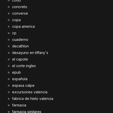
codo
concreto
converse
copa
copa america
cp
cuaderno
decathlon
desayuno en tiffany's
el capote
el corte ingles
epub
española
espasa calpe
excursiones valencia
fabrica de hielo valencia
farmacia
farmacia similares