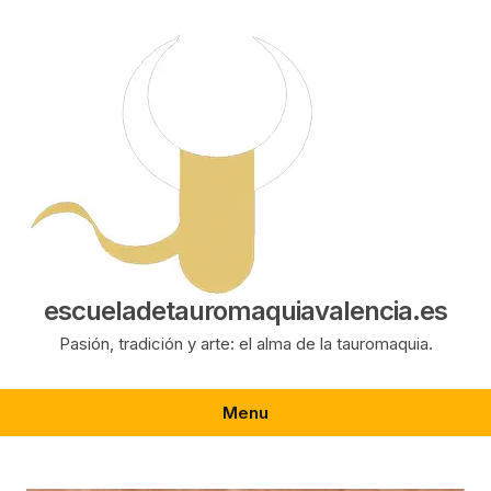
Saltar
al
contenido
escueladetauromaquiavalencia.es
Pasión, tradición y arte: el alma de la tauromaquia.
Menu