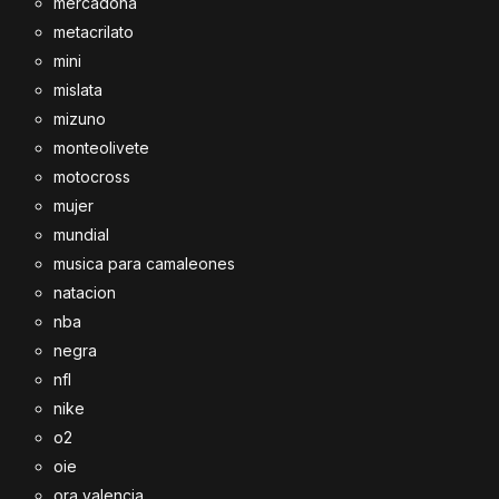
mercadona
metacrilato
mini
mislata
mizuno
monteolivete
motocross
mujer
mundial
musica para camaleones
natacion
nba
negra
nfl
nike
o2
oie
ora valencia