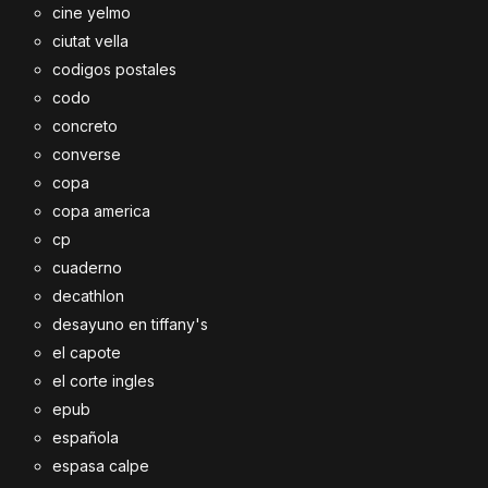
cine yelmo
ciutat vella
codigos postales
codo
concreto
converse
copa
copa america
cp
cuaderno
decathlon
desayuno en tiffany's
el capote
el corte ingles
epub
española
espasa calpe