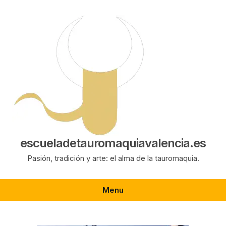
Saltar
al
contenido
escueladetauromaquiavalencia.es
Pasión, tradición y arte: el alma de la tauromaquia.
Menu