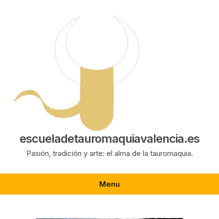
Saltar
al
contenido
escueladetauromaquiavalencia.es
Pasión, tradición y arte: el alma de la tauromaquia.
Menu