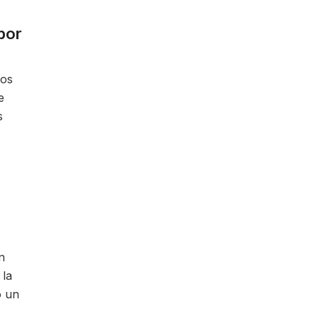
por
los
e
s
n
 la
o un