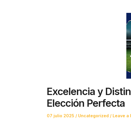
Excelencia y Disti
Elección Perfecta
Posted
Posted
07 julio 2025
Uncategorized
Leave a 
on
in