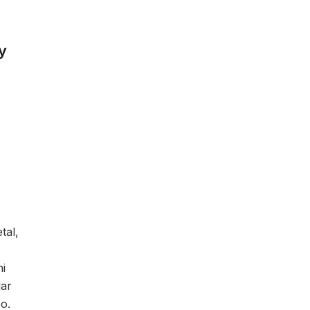
y
tal,
ni
lar
o.