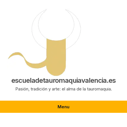
Saltar
al
contenido
escueladetauromaquiavalencia.es
Pasión, tradición y arte: el alma de la tauromaquia.
Menu