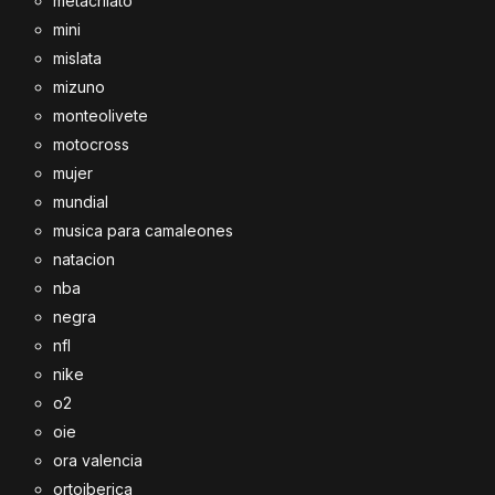
metacrilato
mini
mislata
mizuno
monteolivete
motocross
mujer
mundial
musica para camaleones
natacion
nba
negra
nfl
nike
o2
oie
ora valencia
ortoiberica