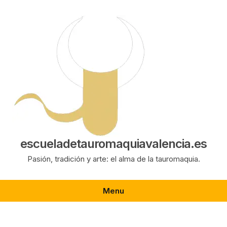
Saltar
al
contenido
escueladetauromaquiavalencia.es
Pasión, tradición y arte: el alma de la tauromaquia.
Menu