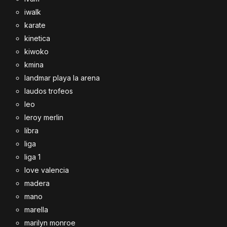
iwalk
karate
kinetica
kiwoko
kmina
landmar playa la arena
laudos trofeos
leo
leroy merlin
libra
liga
liga 1
love valencia
madera
mano
marella
marilyn monroe