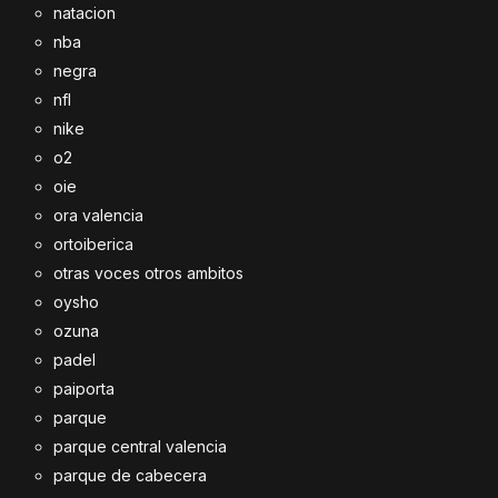
natacion
nba
negra
nfl
nike
o2
oie
ora valencia
ortoiberica
otras voces otros ambitos
oysho
ozuna
padel
paiporta
parque
parque central valencia
parque de cabecera