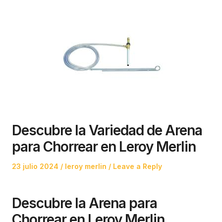
Descubre la Variedad de Arena
para Chorrear en Leroy Merlin
Posted
Posted
23 julio 2024
leroy merlin
Leave a Reply
on
in
Descubre la Arena para
Chorrear en Leroy Merlin