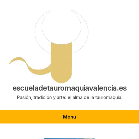
Saltar
al
contenido
escueladetauromaquiavalencia.es
Pasión, tradición y arte: el alma de la tauromaquia.
Menu