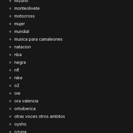
mizuno
monteolivete
motocross
mujer
mundial
musica para camaleones
natacion
nba
negra
nfl
nike
o2
oie
ora valencia
ortoiberica
otras voces otros ambitos
oysho
ozuna