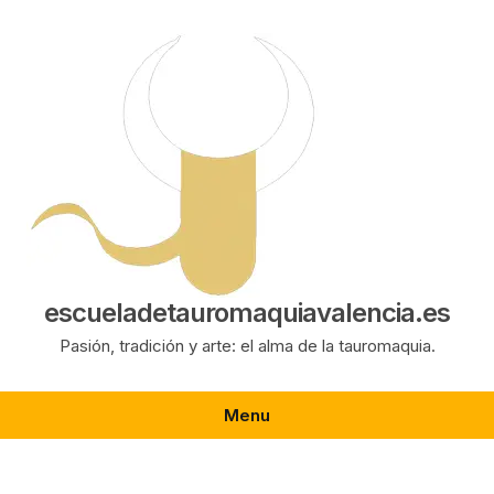
Saltar
al
contenido
escueladetauromaquiavalencia.es
Pasión, tradición y arte: el alma de la tauromaquia.
Menu