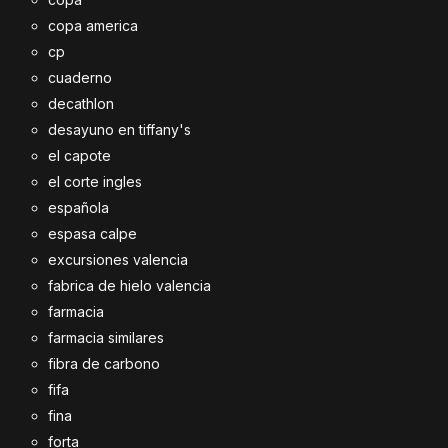
copa america
cp
cuaderno
decathlon
desayuno en tiffany's
el capote
el corte ingles
española
espasa calpe
excursiones valencia
fabrica de hielo valencia
farmacia
farmacia similares
fibra de carbono
fifa
fina
forta