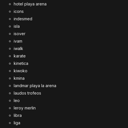
hotel playa arena
icons
indesmed
isla
isover
ivam
iwalk
karate
kinetica
kiwoko
kmina
landmar playa la arena
laudos trofeos
leo
leroy merlin
libra
liga