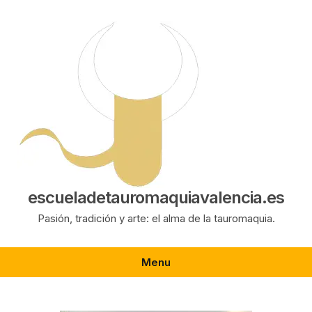
Saltar
al
contenido
escueladetauromaquiavalencia.es
Pasión, tradición y arte: el alma de la tauromaquia.
Menu