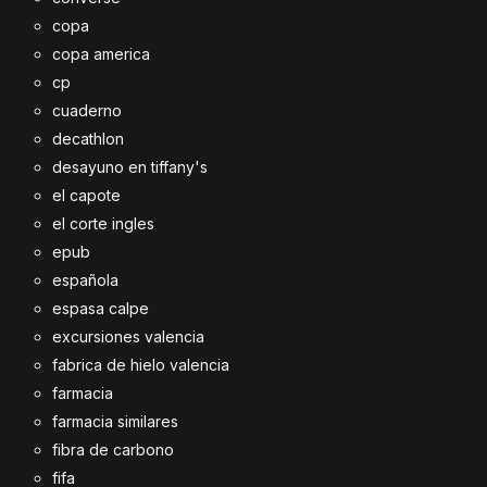
copa
copa america
cp
cuaderno
decathlon
desayuno en tiffany's
el capote
el corte ingles
epub
española
espasa calpe
excursiones valencia
fabrica de hielo valencia
farmacia
farmacia similares
fibra de carbono
fifa