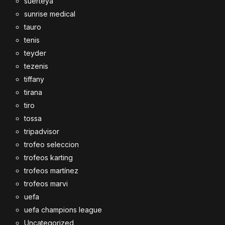
suerteya
sunrise medical
tauro
tenis
teyder
tezenis
tiffany
tirana
tiro
tossa
tripadvisor
trofeo seleccion
trofeos karting
trofeos martínez
trofeos marvi
uefa
uefa champions league
Uncategorized