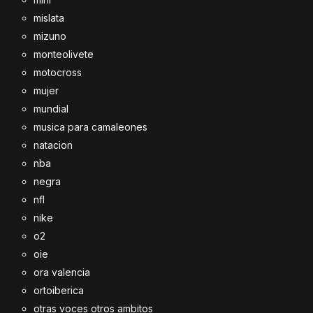
mislata
mizuno
monteolivete
motocross
mujer
mundial
musica para camaleones
natacion
nba
negra
nfl
nike
o2
oie
ora valencia
ortoiberica
otras voces otros ambitos