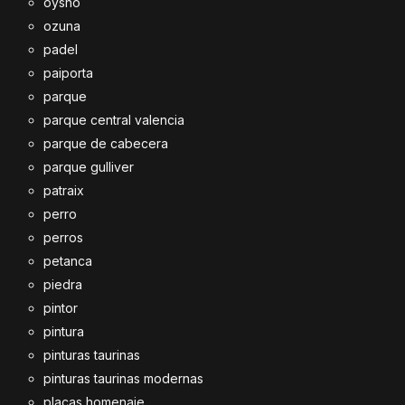
oysho
ozuna
padel
paiporta
parque
parque central valencia
parque de cabecera
parque gulliver
patraix
perro
perros
petanca
piedra
pintor
pintura
pinturas taurinas
pinturas taurinas modernas
placas homenaje