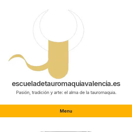
Saltar
al
contenido
escueladetauromaquiavalencia.es
Pasión, tradición y arte: el alma de la tauromaquia.
Menu