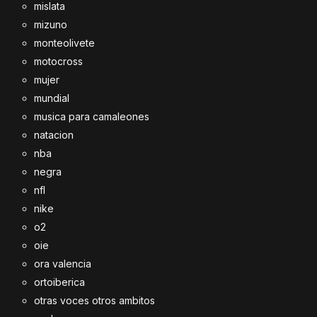
mislata
mizuno
monteolivete
motocross
mujer
mundial
musica para camaleones
natacion
nba
negra
nfl
nike
o2
oie
ora valencia
ortoiberica
otras voces otros ambitos