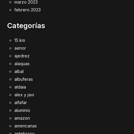
marzo 2023
febrero 2023
Categorías
15 km
aenor
ajedrez
alaquas
albal
albuferas
aldaia
alex y javi
alfafar
aluminio
amazon
americanas
antebrazo