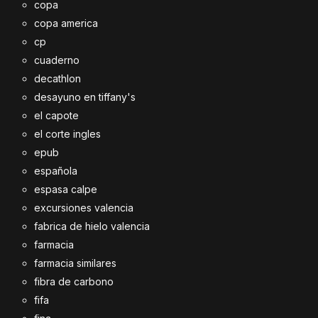
copa
copa america
cp
cuaderno
decathlon
desayuno en tiffany's
el capote
el corte ingles
epub
española
espasa calpe
excursiones valencia
fabrica de hielo valencia
farmacia
farmacia similares
fibra de carbono
fifa