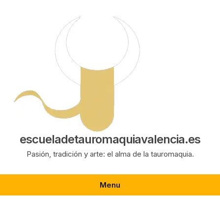
Saltar
al
contenido
escueladetauromaquiavalencia.es
Pasión, tradición y arte: el alma de la tauromaquia.
Menu