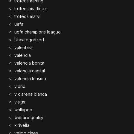
trofeos karting
trofeos martínez
trofeos marvi
uefa
uefa champions league
Uncategorized
valenbisi
valència
valencia bonita
valencia capital
valencia turismo
vidrio
vik arena blanca
visitar
wallapop
welfare quality
xirivella
yelmo cines