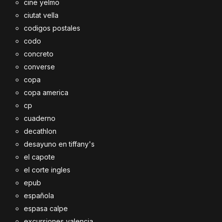
cine yelmo
ciutat vella
codigos postales
codo
concreto
converse
copa
copa america
cp
cuaderno
decathlon
desayuno en tiffany's
el capote
el corte ingles
epub
española
espasa calpe
excursiones valencia