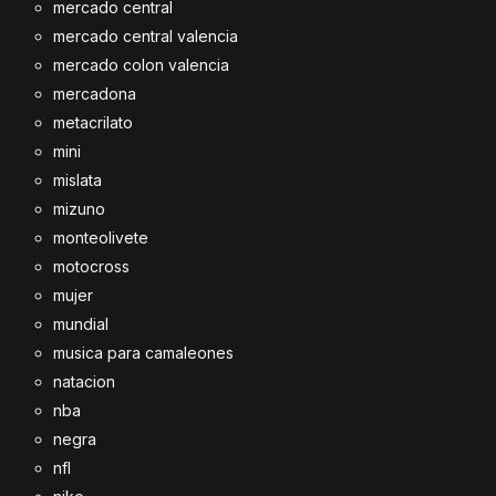
mercado central
mercado central valencia
mercado colon valencia
mercadona
metacrilato
mini
mislata
mizuno
monteolivete
motocross
mujer
mundial
musica para camaleones
natacion
nba
negra
nfl