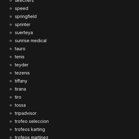
skechers
speed
springfield
sprinter
suerteya
sunrise medical
tauro
tenis
teyder
tezenis
tiffany
tirana
tiro
tossa
tripadvisor
trofeo seleccion
trofeos karting
trofeos martínez