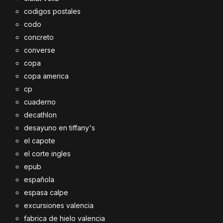
codigos postales
codo
concreto
converse
copa
copa america
cp
cuaderno
decathlon
desayuno en tiffany's
el capote
el corte ingles
epub
española
espasa calpe
excursiones valencia
fabrica de hielo valencia