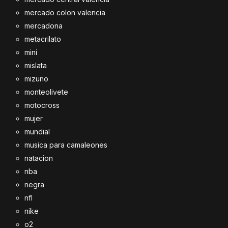
mercado colon valencia
mercadona
metacrilato
mini
mislata
mizuno
monteolivete
motocross
mujer
mundial
musica para camaleones
natacion
nba
negra
nfl
nike
o2