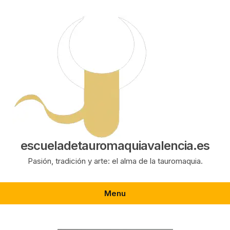
Saltar
al
contenido
escueladetauromaquiavalencia.es
Pasión, tradición y arte: el alma de la tauromaquia.
Menu