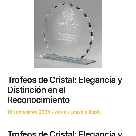
Trofeos de Cristal: Elegancia y
Distinción en el
Reconocimiento
Posted
Posted
10 septiembre 2024
vidrio
Leave a Reply
on
in
Trofeos de Cristal: Elegancia y