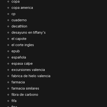
copa
copa america
cp
cuaderno
decathlon
desayuno en tiffany's
el capote
el corte ingles
epub
española
espasa calpe
excursiones valencia
fabrica de hielo valencia
farmacia
farmacia similares
fibra de carbono
fifa
fina