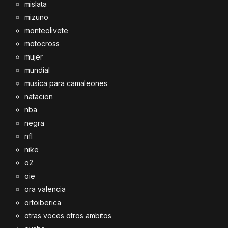
mislata
mizuno
monteolivete
motocross
mujer
mundial
musica para camaleones
natacion
nba
negra
nfl
nike
o2
oie
ora valencia
ortoiberica
otras voces otros ambitos