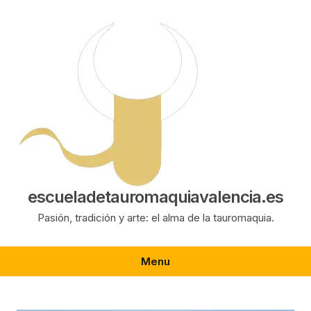
Saltar
al
contenido
escueladetauromaquiavalencia.es
Pasión, tradición y arte: el alma de la tauromaquia.
Menu