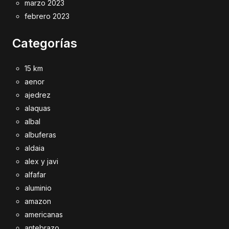
marzo 2023
febrero 2023
Categorías
15 km
aenor
ajedrez
alaquas
albal
albuferas
aldaia
alex y javi
alfafar
aluminio
amazon
americanas
antebrazo