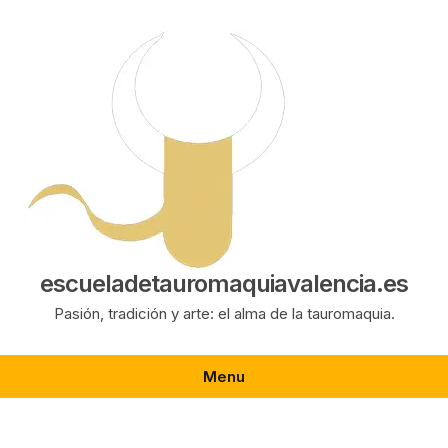
Saltar
al
contenido
escueladetauromaquiavalencia.es
Pasión, tradición y arte: el alma de la tauromaquia.
Menu